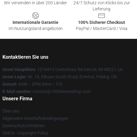
Wir versenden in über 200 Länder
24/7 Schutz von Klicks bis zur
Lieferung
Internationale Garantie
100% Sicherer Checkout
Im Nutzungsland angeboten
PayPal / MasterCard / Visa
Kontaktieren Sie uns
Unser Hauptbüro
: 1219415 Canterbury Rd Detroit, Mi 48221, Us
Unser Lager
: Nr. 18, Xihuan South Road, Erenhot, Peking, CN
Geruch
: 9AM – 5PM (Mon – Fri)
E-Mail senden
: contact@100thievesshop.com
Unsere Firma
Über uns
Allgemeine Geschäftsbedingungen
Datenschutzrichtlinien
DMCA - Copyright Policy