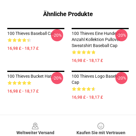
Ähnliche Produkte
100 Thieves Baseball Cap
100 Thieves Eine Hunderte
-20%
-20%
Anzahl Kollektion Pullover
Sweatshirt Baseball Cap
16,98 £ - 18,17 £
16,98 £ - 18,17 £
100 Thieves Bucket Hat
100 Thieves Logo Baseball
-20%
-20%
Cap
16,98 £ - 18,17 £
16,98 £ - 18,17 £
Footer
Weltweiter Versand
Kaufen Sie mit Vertrauen