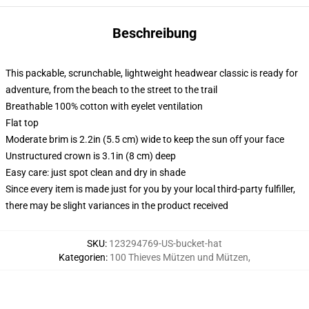
Beschreibung
This packable, scrunchable, lightweight headwear classic is ready for
adventure, from the beach to the street to the trail
Breathable 100% cotton with eyelet ventilation
Flat top
Moderate brim is 2.2in (5.5 cm) wide to keep the sun off your face
Unstructured crown is 3.1in (8 cm) deep
Easy care: just spot clean and dry in shade
Since every item is made just for you by your local third-party fulfiller,
there may be slight variances in the product received
SKU
:
123294769-US-bucket-hat
Kategorien
:
100 Thieves Mützen und Mützen
,