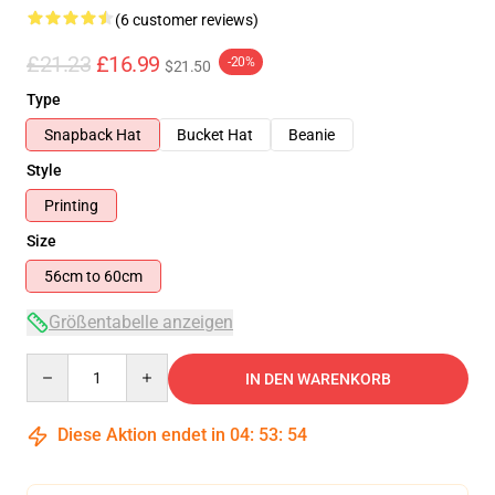
(6 customer reviews)
£21.23
£16.99
-20%
$21.50
Type
Snapback Hat
Bucket Hat
Beanie
Style
Printing
Size
56cm to 60cm
Größentabelle anzeigen
Quantity
IN DEN WARENKORB
Diese Aktion endet in
04
:
53
:
53