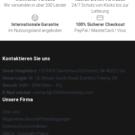
Wir versenden in über 200 Länder
24/7 Schutz von Klicks bis zur
Lieferung
Internationale Garantie
100% Sicherer Checkout
Im Nutzungsland angeboten
PayPal / MasterCard / Visa
Kontaktieren Sie uns
Unser Hauptbüro
: 1219415 Canterbury Rd Detroit, Mi 48221, Us
Unser Lager
: Nr. 18, Xihuan South Road, Erenhot, Peking, CN
Geruch
: 9AM – 5PM (Mon – Fri)
E-Mail senden
: contact@100thievesshop.com
Unsere Firma
Über uns
Allgemeine Geschäftsbedingungen
Datenschutzrichtlinien
DMCA - Copyright Policy