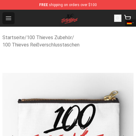
FREE
shipping on orders over $100
100 Thieves Shop - Official 100 Thieves Merchandise St
Open menu
Startseite
/
100 Thieves Zubehör
/
100 Thieves Reißverschlusstaschen