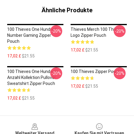
Ähnliche Produkte
100 Thieves One Hundred
Thieves Merch 100 Thieves
-20%
-20%
Number Gaming Zipper
Logo Zipper Pouch
Pouch
17,02 £
$21.55
17,02 £
$21.55
100 Thieves One Hunderte
100 Thieves Zipper Pouch
-20%
-20%
Anzahl Kollektion Pullover
Sweatshirt Zipper Pouch
17,02 £
$21.55
17,02 £
$21.55
Footer
Weltweiter Versand
Kaufen Sie mit Vertrauen