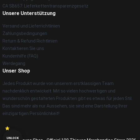
CA SB657: Lieferkettentransparenzgesetz
Unsere Unterstützung
Versand und Lieferrichtlinien
Zahlungsbedingungen
Return & Refund Richtlinien
Kontaktieren Sie uns
Kundenhilfe (FAQ)
Werdegang
Unser Shop
Jedes Produkt wurde von unserem erstklassigen Team
nachdenklich entwickelt. Mit so vielen hochwertigen und
wunderschön gestalteten Produkten gibt es etwas für jeden Stil.
Das sind mehr als nur Aussehen, sie sind eine Darstellung Ihrer
einzigartigen Persönlichkeit!
UNLOCK