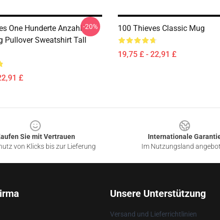
-20%
es One Hunderte Anzahl
100 Thieves Classic Mug
Pullover Sweatshirt Tall
19,75 £ - 22,91 £
22,91 £
aufen Sie mit Vertrauen
Internationale Garanti
utz von Klicks bis zur Lieferung
Im Nutzungsland angebo
irma
Unsere Unterstützung
Versand und Lieferrichtlinien