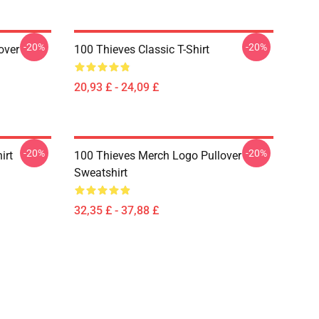
-20%
-20%
over
100 Thieves Classic T-Shirt
20,93 £ - 24,09 £
-20%
-20%
irt
100 Thieves Merch Logo Pullover
Sweatshirt
32,35 £ - 37,88 £