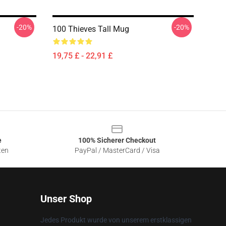
-20%
-20%
100 Thieves Tall Mug
19,75 £ - 22,91 £
e
100% Sicherer Checkout
ten
PayPal / MasterCard / Visa
Unser Shop
Jedes Produkt wurde von unserem erstklassigen