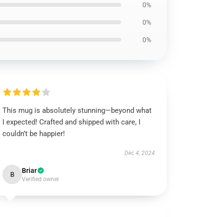
0%
0%
0%
This mug is absolutely stunning—beyond what
I expected! Crafted and shipped with care, I
couldn’t be happier!
Dec 4, 2024
Briar
B
Verified owner