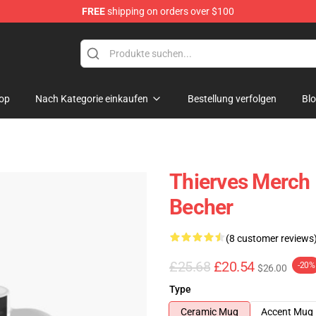
FREE
shipping on orders over $100
Store
op
Nach Kategorie einkaufen
Bestellung verfolgen
Bl
Thierves Merch 
Becher
(8 customer reviews
£25.68
£20.54
-20%
$26.00
Type
Ceramic Mug
Accent Mug