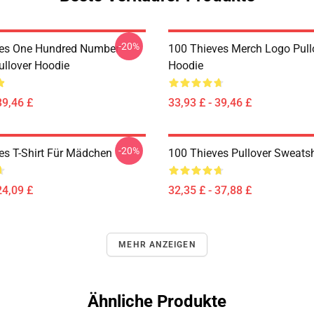
-20%
ves One Hundred Number
100 Thieves Merch Logo Pull
llover Hoodie
Hoodie
39,46 £
33,93 £ - 39,46 £
-20%
es T-Shirt Für Mädchen
100 Thieves Pullover Sweatsh
24,09 £
32,35 £ - 37,88 £
MEHR ANZEIGEN
Ähnliche Produkte