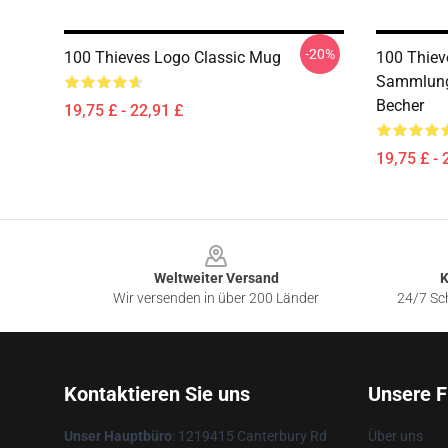
-20%
100 Thieves Logo Classic Mug
100 Thiev
Sammlung 
Becher
19,75 £ - 22,91 £
19,75 £ - 
Footer
Weltweiter Versand
K
Wir versenden in über 200 Länder
24/7 Sch
Kontaktieren Sie uns
Unsere F
Unser Hauptbüro
: 1219415 Canterbury Rd
Über uns