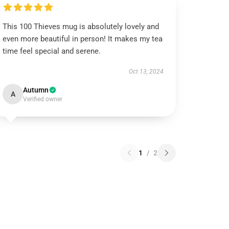
This 100 Thieves mug is absolutely lovely and
even more beautiful in person! It makes my tea
time feel special and serene.
Oct 13, 2024
Autumn
A
Verified owner
1
/
2