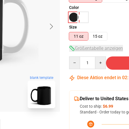
Color
Size
11 oz
15 oz
Größentabelle anzeigen
Quantity
Diese Aktion endet in
02
blank template
Deliver to United States
Cost to ship:
$6.99
Standard - Order today to g