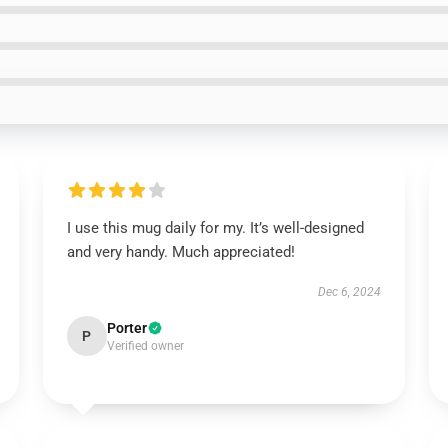
I use this mug daily for my. It’s well-designed
and very handy. Much appreciated!
Dec 6, 2024
Porter
P
Verified owner