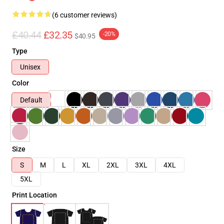
(6 customer reviews)
£40.44
£32.35
-20%
$40.95
Type
Unisex
Color
Default
Size
S
M
L
XL
2XL
3XL
4XL
5XL
Print Location