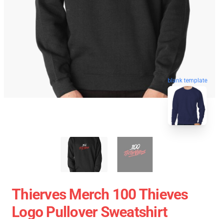
blank template
Thierves Merch 100 Thieves
Logo Pullover Sweatshirt