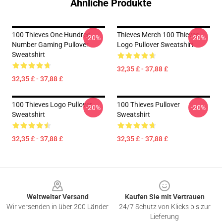
Ähnliche Produkte
100 Thieves One Hundred
Thieves Merch 100 Thieves
-20%
-20%
Number Gaming Pullover
Logo Pullover Sweatshirt
Sweatshirt
32,35 £ - 37,88 £
32,35 £ - 37,88 £
100 Thieves Logo Pullover
100 Thieves Pullover
-20%
-20%
Sweatshirt
Sweatshirt
32,35 £ - 37,88 £
32,35 £ - 37,88 £
Footer
Weltweiter Versand
Kaufen Sie mit Vertrauen
Wir versenden in über 200 Länder
24/7 Schutz von Klicks bis zur
Lieferung