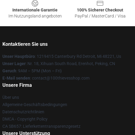
Internationale Garantie
100% Sicherer Checkout
Im Nutzungsland angeboten
PayPal / MasterCard / Visa
Kontaktieren Sie uns
Unser Hauptbüro
: 1219415 Canterbury Rd Detroit, Mi 48221, Us
Unser Lager
: Nr. 18, Xihuan South Road, Erenhot, Peking, CN
Geruch
: 9AM – 5PM (Mon – Fri)
E-Mail senden
: contact@100thievesshop.com
Unsere Firma
Über uns
Allgemeine Geschäftsbedingungen
Datenschutzrichtlinien
DMCA - Copyright Policy
CA SB657: Lieferkettentransparenzgesetz
Unsere Unterstützung