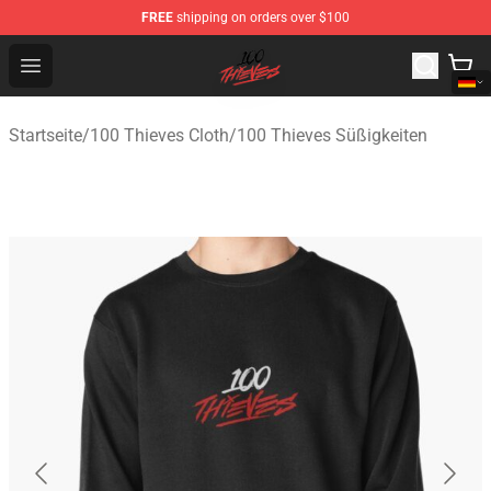
FREE
shipping on orders over $100
100 Thieves Shop - Official 100 Thieves Merchandise Sto
Open menu
Startseite
/
100 Thieves Cloth
/
100 Thieves Süßigkeiten