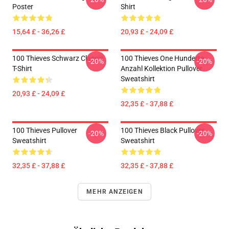
Poster
Shirt
15,64 £ - 36,26 £
20,93 £ - 24,09 £
100 Thieves Schwarz Classic
100 Thieves One Hunderte
-20%
-20%
T-Shirt
Anzahl Kollektion Pullover
Sweatshirt
20,93 £ - 24,09 £
32,35 £ - 37,88 £
100 Thieves Pullover
100 Thieves Black Pullover
-20%
-20%
Sweatshirt
Sweatshirt
32,35 £ - 37,88 £
32,35 £ - 37,88 £
MEHR ANZEIGEN