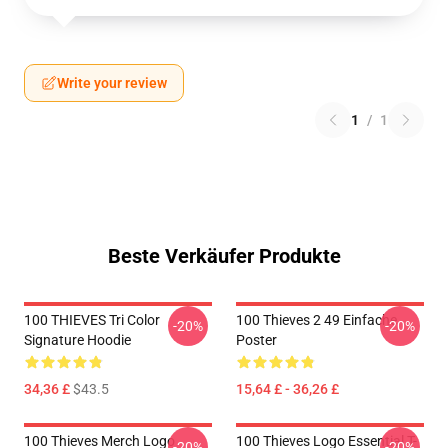
Write your review
1
/
1
Beste Verkäufer Produkte
100 THIEVES Tri Color
100 Thieves 2 49 Einfache
-20%
-20%
Signature Hoodie
Poster
34,36 £
$43.5
15,64 £ - 36,26 £
100 Thieves Merch Logo
100 Thieves Logo Essential T-
-20%
-20%