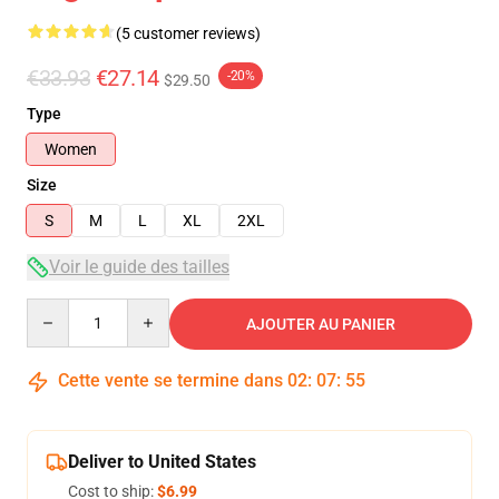
(5 customer reviews)
€33.93
€27.14
-20%
$29.50
Type
Women
Size
S
M
L
XL
2XL
Voir le guide des tailles
Quantity
AJOUTER AU PANIER
Cette vente se termine dans
02
:
07
:
54
Deliver to United States
Cost to ship:
$6.99