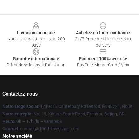
Footer
Livraison mondiale
Achetez en toute confiance
Nous livrons dans plus de 200
24/7 Protected from clicks to
pays
delivery
Garantie internationale
Paiement 100% sécurisé
Offert dans le pays d'utilisation
PayPal / MasterCard / Visa
Contactez-nous
Notre siège social
: 1219415 Canterbury Rd Detroit, Mi 48221, Nous
Notre entrepôt
: No. 18, Xihuan South Road, Erenhot, Beijing, CN
Heure
: 9h – 17h (lu – vendredi)
Courriel
: contact@100thievesshop.com
Notre société