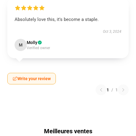
Absolutely love this, it's become a staple.
Oct 3, 2024
Molly
M
Verified owner
Write your review
1
/
1
Meilleures ventes