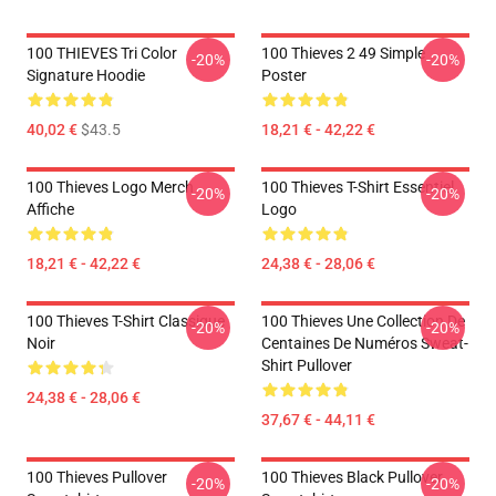
100 THIEVES Tri Color
100 Thieves 2 49 Simple
-20%
-20%
Signature Hoodie
Poster
40,02 €
$43.5
18,21 € - 42,22 €
100 Thieves Logo Merch
100 Thieves T-Shirt Essentiel
-20%
-20%
Affiche
Logo
18,21 € - 42,22 €
24,38 € - 28,06 €
100 Thieves T-Shirt Classique
100 Thieves Une Collection De
-20%
-20%
Noir
Centaines De Numéros Sweat-
Shirt Pullover
24,38 € - 28,06 €
37,67 € - 44,11 €
100 Thieves Pullover
100 Thieves Black Pullover
-20%
-20%