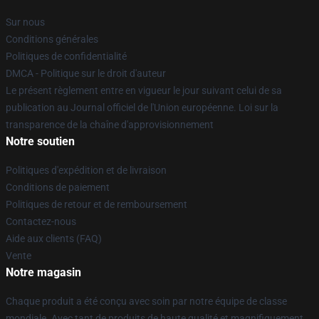
Sur nous
Conditions générales
Politiques de confidentialité
DMCA - Politique sur le droit d'auteur
Le présent règlement entre en vigueur le jour suivant celui de sa
publication au Journal officiel de l'Union européenne. Loi sur la
transparence de la chaîne d'approvisionnement
Notre soutien
Politiques d'expédition et de livraison
Conditions de paiement
Politiques de retour et de remboursement
Contactez-nous
Aide aux clients (FAQ)
Vente
Notre magasin
Chaque produit a été conçu avec soin par notre équipe de classe
mondiale. Avec tant de produits de haute qualité et magnifiquement