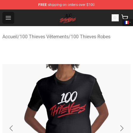
FREE
shipping on orders over $100
100 Thieves Shop - Official 100 Thieves Merchandise Sto
Open menu
Accueil
/
100 Thieves Vêtements
/
100 Thieves Robes