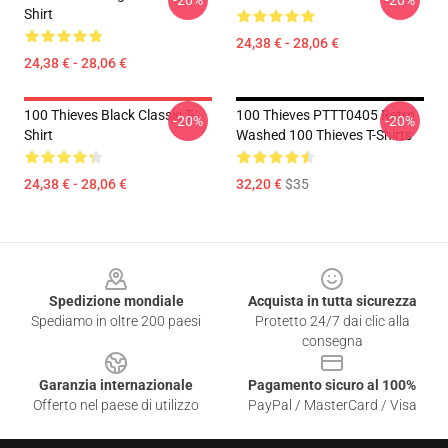
-20%
-20%
Shirt
24,38 € - 28,06 €
24,38 € - 28,06 €
100 Thieves Black Classic T-
100 Thieves PTTT0405 Retro
-20%
-20%
Shirt
Washed 100 Thieves T-Shirts
24,38 € - 28,06 €
32,20 €
$35
Footer
Spedizione mondiale
Acquista in tutta sicurezza
Spediamo in oltre 200 paesi
Protetto 24/7 dai clic alla
consegna
Garanzia internazionale
Pagamento sicuro al 100%
Offerto nel paese di utilizzo
PayPal / MasterCard / Visa