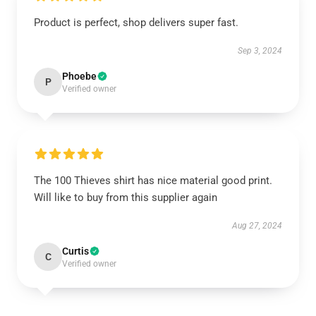
Product is perfect, shop delivers super fast.
Sep 3, 2024
Phoebe
P
Verified owner
The 100 Thieves shirt has nice material good print.
Will like to buy from this supplier again
Aug 27, 2024
Curtis
C
Verified owner