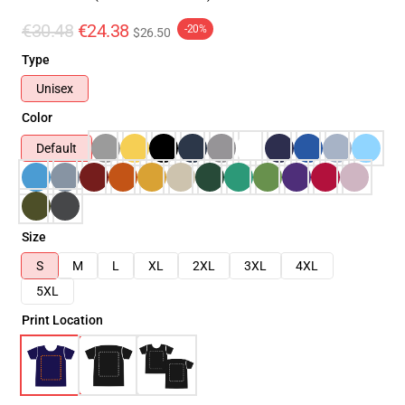
€30.48
€24.38
-20%
$26.50
Type
Unisex
Color
Default
Size
S
M
L
XL
2XL
3XL
4XL
5XL
Print Location