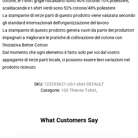
cotone, le t-shirt grigie riscaldanti sono 90% cotone/10% poliestere,
scaldacande e t-shirt verdi sono 52% cotone/48% poliestere
La stampante di terze parti di questo prodotto viene valutata secondo
gli standard internazionali dell'organizzazione del lavoro
La stampante di questo prodotto genera vuoti da parte dei produttori
impegnati a migliorare le pratiche di coltivazione del cotone con
l'iniziativa Better Cotton
Dal momento che ogni elemento è fatto solo per voi dal vostro
appagante di terze parti locale, ci possono essere lievi variazioni nel
prodotto ricevuto
SKU
:
123293621-US-t-shirt-DEFAULT
Categorie
:
100 Thieves T-shirt
,
What Customers Say