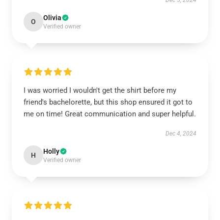
Dec 5, 2024
Olivia
O
Verified owner
I was worried I wouldn't get the shirt before my
friend's bachelorette, but this shop ensured it got to
me on time! Great communication and super helpful.
Dec 4, 2024
Holly
H
Verified owner