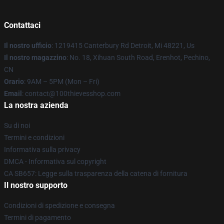
Contattaci
Il nostro ufficio
: 1219415 Canterbury Rd Detroit, Mi 48221, Us
Il nostro magazzino
: No. 18, Xihuan South Road, Erenhot, Pechino,
CN
Orario
: 9AM – 5PM (Mon – Fri)
Email
: contact@100thievesshop.com
La nostra azienda
Su di noi
Termini e condizioni
Informativa sulla privacy
DMCA - Informativa sul copyright
CA SB657: Legge sulla trasparenza della catena di fornitura
Il nostro supporto
Condizioni di spedizione e consegna
Termini di pagamento