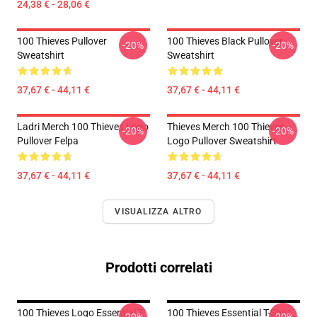
24,38 € - 28,06 €
100 Thieves Pullover
100 Thieves Black Pullover
-20%
-20%
Sweatshirt
Sweatshirt
37,67 € - 44,11 €
37,67 € - 44,11 €
Ladri Merch 100 Thieves Logo
Thieves Merch 100 Thieves
-20%
-20%
Pullover Felpa
Logo Pullover Sweatshirt
37,67 € - 44,11 €
37,67 € - 44,11 €
VISUALIZZA ALTRO
Prodotti correlati
100 Thieves Logo Essential T-
100 Thieves Essential T-Shirt