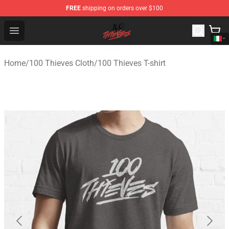
FREE
shipping on orders over $100
100 Thieves Shop - Official 100 Thieves Merchandise Sto
Open menu
Home
/
100 Thieves Cloth
/
100 Thieves T-shirt