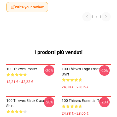
Write your review
1
/
1
I prodotti più venduti
100 Thieves Poster
100 Thieves Logo Essential T-
-20%
-20%
Shirt
18,21 € - 42,22 €
24,38 € - 28,06 €
100 Thieves Black Classic T-
100 Thieves Essential T-Shirt
-20%
-20%
Shirt
24,38 € - 28,06 €