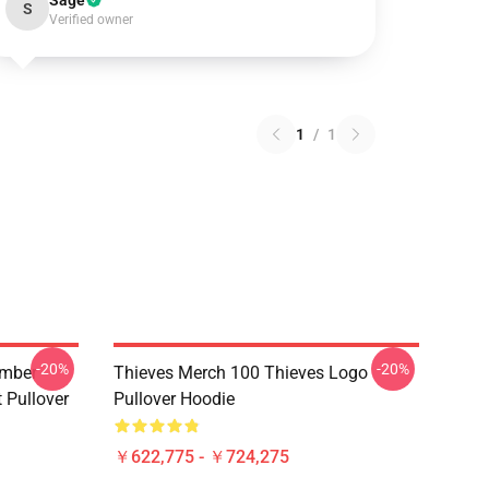
Sage
S
Verified owner
1
/
1
-20%
-20%
umber
Thieves Merch 100 Thieves Logo
t Pullover
Pullover Hoodie
￥622,775 - ￥724,275