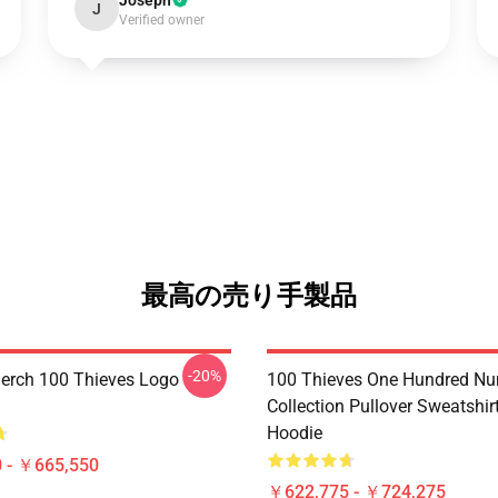
Joseph
J
Verified owner
最高の売り手製品
-20%
erch 100 Thieves Logo
100 Thieves One Hundred N
Collection Pullover Sweatshir
Hoodie
 - ￥665,550
￥622,775 - ￥724,275