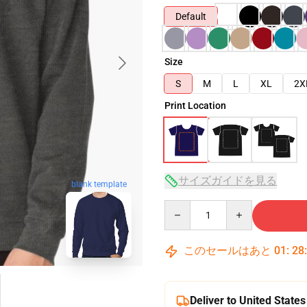
Default
Size
S
M
L
XL
2X
Print Location
サイズガイドを見る
blank template
Quantity
このセールはあと
01
:
28
Deliver to United States