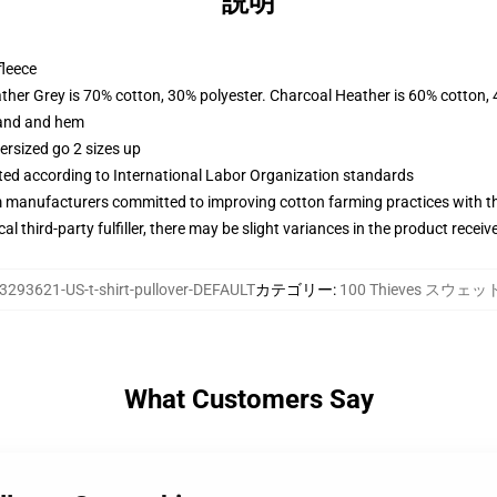
説明
fleece
ather Grey is 70% cotton, 30% polyester. Charcoal Heather is 60% cotton,
band and hem
ersized go 2 sizes up
uated according to International Labor Organization standards
m manufacturers committed to improving cotton farming practices with the
al third-party fulfiller, there may be slight variances in the product receiv
3293621-US-t-shirt-pullover-DEFAULT
カテゴリー
:
100 Thieves スウェ
What Customers Say