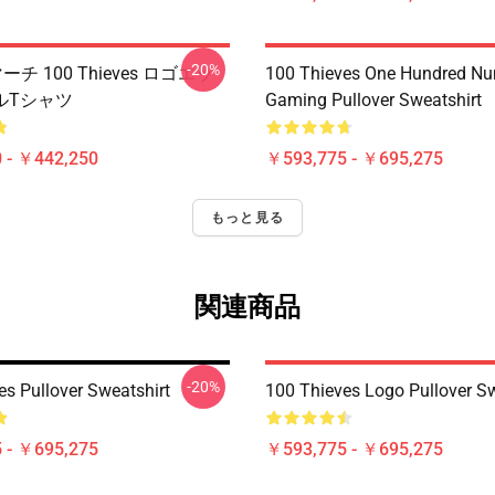
-20%
 マーチ 100 Thieves ロゴエッ
100 Thieves One Hundred N
ルTシャツ
Gaming Pullover Sweatshirt
 - ￥442,250
￥593,775 - ￥695,275
もっと見る
関連商品
-20%
es Pullover Sweatshirt
100 Thieves Logo Pullover Sw
 - ￥695,275
￥593,775 - ￥695,275