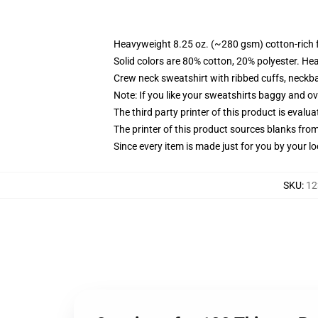
Heavyweight 8.25 oz. (~280 gsm) cotton-rich 
Solid colors are 80% cotton, 20% polyester. He
Crew neck sweatshirt with ribbed cuffs, neck
Note: If you like your sweatshirts baggy and ov
The third party printer of this product is eval
The printer of this product sources blanks fro
Since every item is made just for you by your loc
SKU
:
12