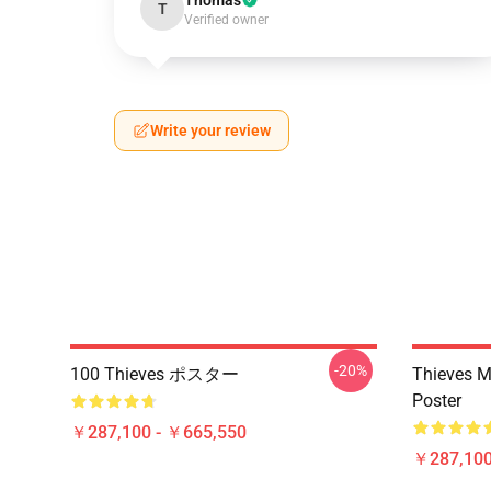
Thomas
T
Verified owner
Write your review
-20%
100 Thieves ポスター
Thieves M
Poster
￥287,100 - ￥665,550
￥287,100