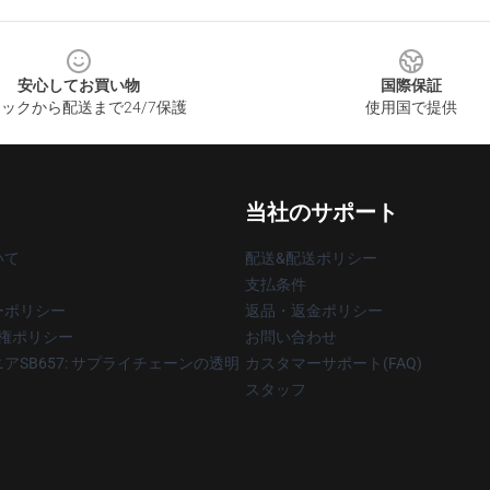
安心してお買い物
国際保証
ックから配送まで24/7保護
使用国で提供
当社のサポート
いて
配送&配送ポリシー
支払条件
ーポリシー
返品・返金ポリシー
著作権ポリシー
お問い合わせ
アSB657: サプライチェーンの透明
カスタマーサポート(FAQ)
スタッフ