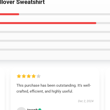
llover Sweatshirt
This purchase has been outstanding. It’s well-
crafted, efficient, and highly useful.
Dec 2, 2024