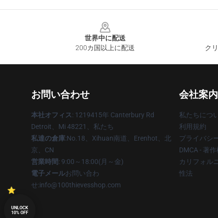
Footer
世界中に配送
200カ国以上に配送
クリ
お問い合わせ
会社案内
本社オフィス
: 1219415年 Canterbury Rd
私たちにつ
Detroit、Mi 48221、私たち
利用規約
私達の倉庫
:No.18、Xihuan南道、Erenhot、北
プライバシ
京、CN
DMCA - 
営業時間
: 9:00～18:00(月～金)
カリフォルニ
電子メール
お問い合わ
性法
せ:info@100thievesshop.com
UNLOCK
10% OFF