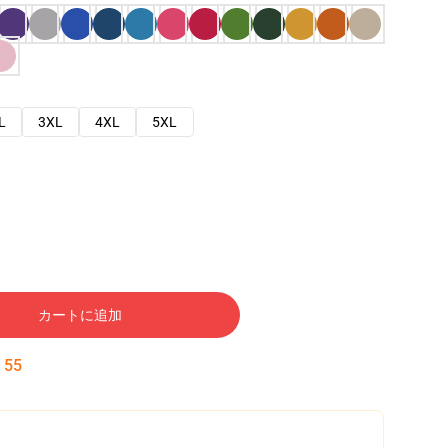
L
3XL
4XL
5XL
カートに追加
:
54