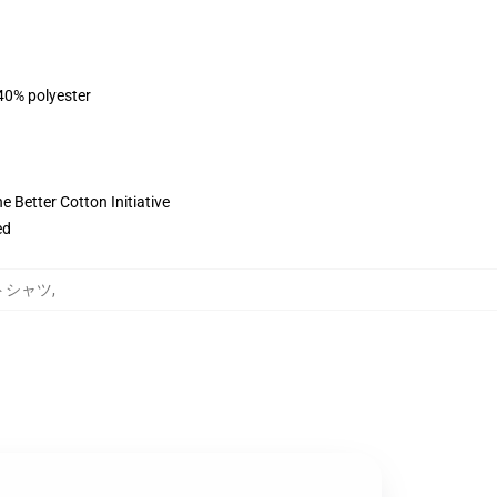
 40% polyester
 Better Cotton Initiative
ed
ットシャツ
,