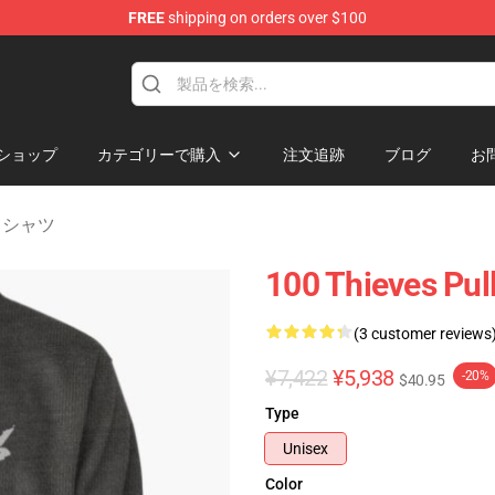
FREE
shipping on orders over $100
Store
ショップ
カテゴリーで購入
注文追跡
ブログ
お
ットシャツ
100 Thieves Pul
(3 customer reviews
¥7,422
¥5,938
-20%
$40.95
Type
Unisex
Color