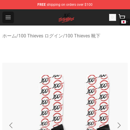
FREE
shipping on orders over $100
100 Thieves Shop - Official 100 Thieves Merchandise Sto
Open menu
ホーム
/
100 Thieves ログイン
/
100 Thieves 靴下