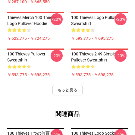
￥287,100 - ￥665,550
Thieves Merch 100 Thieves
100 Thieves Logo Pullover
-20%
-20%
Logo Pullover Hoodie
Sweatshirt
￥622,775 - ￥724,275
￥593,775 - ￥695,275
100 Thieves Pullover
100 Thieves 2 49 Simple
-20%
-20%
Sweatshirt
Pullover Sweatshirt
￥593,775 - ￥695,275
￥593,775 - ￥695,275
もっと見る
関連商品
100 Thieves 1つの何百もの数
100 Thieves Logo Socks