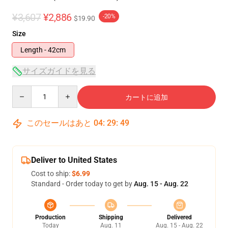
¥3,607
¥2,886
-20%
$19.90
Size
Length - 42cm
サイズガイドを見る
Quantity
カートに追加
このセールはあと
04
:
29
:
48
Deliver to United States
Cost to ship:
$6.99
Standard - Order today to get by
Aug. 15 - Aug. 22
Production
Shipping
Delivered
Today
Aug. 11
Aug. 15 - Aug. 22