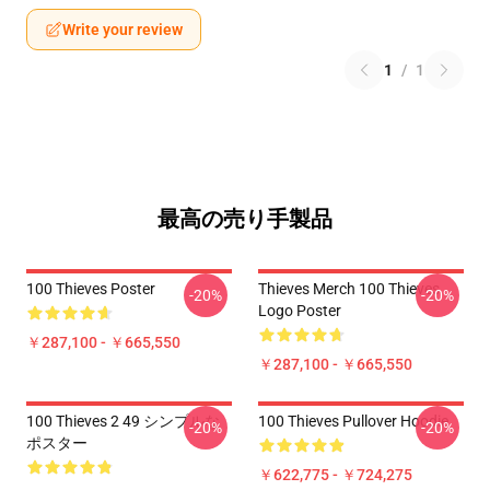
Write your review
1
/
1
最高の売り手製品
100 Thieves Poster
Thieves Merch 100 Thieves
-20%
-20%
Logo Poster
￥287,100 - ￥665,550
￥287,100 - ￥665,550
100 Thieves 2 49 シンプルな
100 Thieves Pullover Hoodie
-20%
-20%
ポスター
￥622,775 - ￥724,275