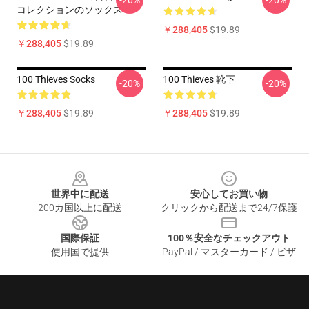
-20%
-20%
コレクションのソックス
￥288,405
$19.89
￥288,405
$19.89
100 Thieves Socks
100 Thieves 靴下
-20%
-20%
￥288,405
$19.89
￥288,405
$19.89
Footer
世界中に配送
安心してお買い物
200カ国以上に配送
クリックから配送まで24/7保護
国際保証
100％安全なチェックアウト
使用国で提供
PayPal / マスターカード / ビザ