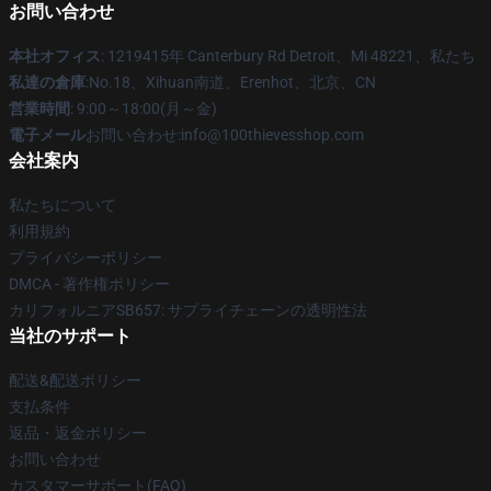
お問い合わせ
本社オフィス
: 1219415年 Canterbury Rd Detroit、Mi 48221、私たち
私達の倉庫
:No.18、Xihuan南道、Erenhot、北京、CN
営業時間
: 9:00～18:00(月～金)
電子メール
お問い合わせ:info@100thievesshop.com
会社案内
私たちについて
利用規約
プライバシーポリシー
DMCA - 著作権ポリシー
カリフォルニアSB657: サプライチェーンの透明性法
当社のサポート
配送&配送ポリシー
支払条件
返品・返金ポリシー
お問い合わせ
カスタマーサポート(FAQ)