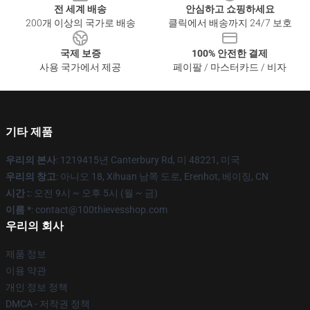
전 세계 배송
안심하고 쇼핑하세요
200개 이상의 국가로 배송
클릭에서 배송까지 24/7 보호
국제 보증
100% 안전한 결제
사용 국가에서 제공
페이팔 / 마스터카드 / 비자
기타 제품
우리의 본사
: 1219415년 Canterbury Rd, 미 48221, 미국
우리의 창고
: 아니오 18, Xihuan 남쪽 도로, Erenhot, 베이징, CN
시간 :
: 오전 9시 ~ 오후 5시 (월 ~ 금)
이름 *
: contact@100thievesshop.com
우리의 회사
제품 정보
이용 약관
개인 정보 정책
DMCA - 저작권 정책