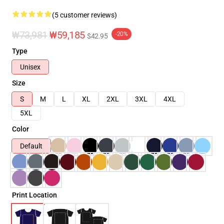
(5 customer reviews)
₩73,981
₩59,185
-20%
$42.95
Type
Unisex
Size
S
M
L
XL
2XL
3XL
4XL
5XL
Color
Default
Print Location