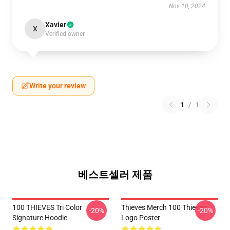
Nov 10, 2024
Xavier
X
Verified owner
Write your review
1
/
1
베스트셀러 제품
100 THIEVES Tri Color
Thieves Merch 100 Thieves
-20%
-20%
Signature Hoodie
Logo Poster