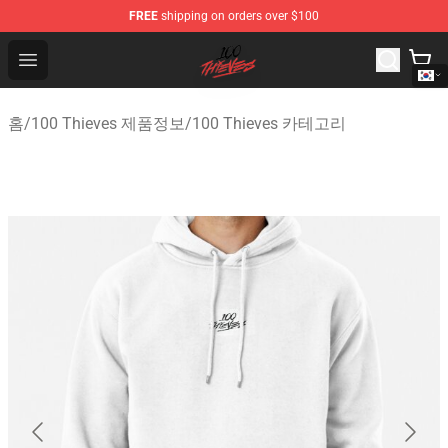
FREE
shipping on orders over $100
100 Thieves Shop - Official 100 Thieves Merchandise Sto
Open menu
홈
/
100 Thieves 제품정보
/
100 Thieves 카테고리