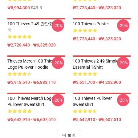
₩5,994,300
$43.5
₩2,728,440 - ₩6,325,020
100 Thieves 2 49 간단한 포스
100 Thieves Poster
-20%
-20%
터
₩2,728,440 - ₩6,325,020
₩2,728,440 - ₩6,325,020
Thieves Merch 100 Thieves
100 Thieves 2 49 Simple
-20%
-20%
Logo Pullover Hoodie
Essential T-Shirt
₩5,918,510 - ₩6,883,110
₩3,651,700 - ₩4,202,900
100 Thieves Merch Logo
100 Thieves Pullover
-20%
-20%
Pullover Sweatshirt
Sweatshirt
₩5,642,910 - ₩6,607,510
₩5,642,910 - ₩6,607,510
더 보기