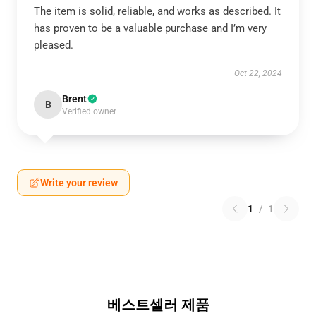
The item is solid, reliable, and works as described. It
has proven to be a valuable purchase and I’m very
pleased.
Oct 22, 2024
Brent
B
Verified owner
Write your review
1
/
1
베스트셀러 제품