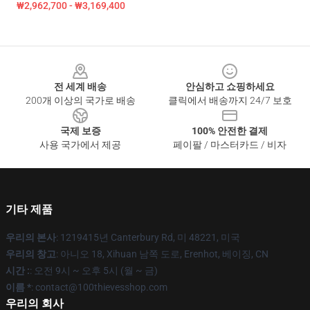
₩2,962,700 - ₩3,169,400
Footer
전 세계 배송
안심하고 쇼핑하세요
200개 이상의 국가로 배송
클릭에서 배송까지 24/7 보호
국제 보증
100% 안전한 결제
사용 국가에서 제공
페이팔 / 마스터카드 / 비자
기타 제품
우리의 본사
: 1219415년 Canterbury Rd, 미 48221, 미국
우리의 창고
: 아니오 18, Xihuan 남쪽 도로, Erenhot, 베이징, CN
시간 :
: 오전 9시 ~ 오후 5시 (월 ~ 금)
이름 *
: contact@100thievesshop.com
우리의 회사