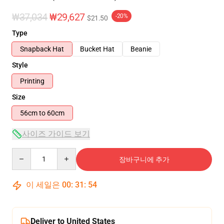
₩37,034
₩29,627
-20%
$21.50
Type
Snapback Hat
Bucket Hat
Beanie
Style
Printing
Size
56cm to 60cm
사이즈 가이드 보기
Quantity
장바구니에 추가
이 세일은
00
:
31
:
53
Deliver to United States