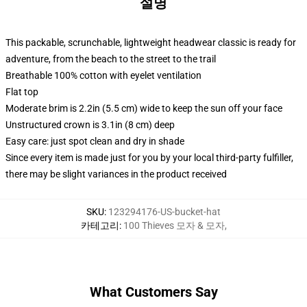
설명
This packable, scrunchable, lightweight headwear classic is ready for
adventure, from the beach to the street to the trail
Breathable 100% cotton with eyelet ventilation
Flat top
Moderate brim is 2.2in (5.5 cm) wide to keep the sun off your face
Unstructured crown is 3.1in (8 cm) deep
Easy care: just spot clean and dry in shade
Since every item is made just for you by your local third-party fulfiller,
there may be slight variances in the product received
SKU
:
123294176-US-bucket-hat
카테고리
:
100 Thieves 모자 & 모자
,
What Customers Say