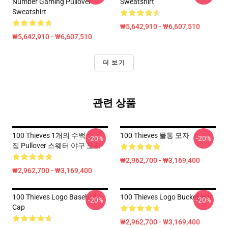
Number Gaming Pullover
Sweatshirt
Sweatshirt
₩5,642,910 - ₩6,607,510
₩5,642,910 - ₩6,607,510
더 보기
관련 상품
100 Thieves 1개의 수백 수 수
100 Thieves 물통 모자
-20%
-20%
집 Pullover 스웨터 야구 모자
₩2,962,700 - ₩3,169,400
₩2,962,700 - ₩3,169,400
100 Thieves Logo Baseball
100 Thieves Logo Bucket Hat
-20%
-20%
Cap
₩2,962,700 - ₩3,169,400