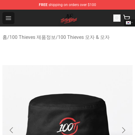
FREE
shipping on orders over $100
100 Thieves Shop - Official 100 Thieves Merchandise Sto
Open menu
홈
/
100 Thieves 제품정보
/
100 Thieves 모자 & 모자