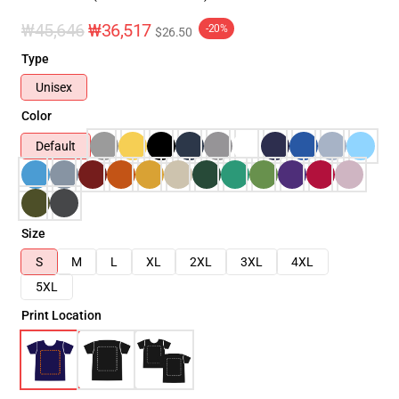
₩45,646
₩36,517
-20%
$26.50
Type
Unisex
Color
Default
Size
S
M
L
XL
2XL
3XL
4XL
5XL
Print Location