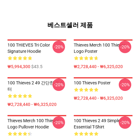
베스트셀러 제품
100 THIEVES Tri Color
Thieves Merch 100 Thieves
-20%
-20%
Signature Hoodie
Logo Poster
₩5,994,300
$43.5
₩2,728,440 - ₩6,325,020
100 Thieves 2 49 간단한 포스
100 Thieves Poster
-20%
-20%
터
₩2,728,440 - ₩6,325,020
₩2,728,440 - ₩6,325,020
Thieves Merch 100 Thieves
100 Thieves 2 49 Simple
-20%
-20%
Logo Pullover Hoodie
Essential T-Shirt