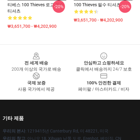
티베스 100 Thieves 로고 필수
100 Thieves 필수 티셔츠
-20%
-20%
티셔츠
₩3,651,700 - ₩4,202,900
₩3,651,700 - ₩4,202,900
Footer
전 세계 배송
안심하고 쇼핑하세요
200개 이상의 국가로 배송
클릭에서 배송까지 24/7 보호
국제 보증
100% 안전한 결제
사용 국가에서 제공
페이팔 / 마스터카드 / 비자
기타 제품
우리의 본사
: 1219415년 Canterbury Rd, 미 48221, 미국
우리의 창고
: 아니오 18, Xihuan 남쪽 도로, Erenhot, 베이징, CN