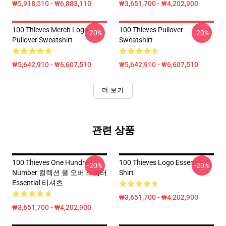
₩5,918,510 - ₩6,883,110
₩3,651,700 - ₩4,202,900
100 Thieves Merch Logo
100 Thieves Pullover
-20%
-20%
Pullover Sweatshirt
Sweatshirt
₩5,642,910 - ₩6,607,510
₩5,642,910 - ₩6,607,510
더 보기
관련 상품
100 Thieves One Hundred
100 Thieves Logo Essential T-
-20%
-20%
Number 컬렉션 풀 오버 스웨터
Shirt
Essential 티셔츠
₩3,651,700 - ₩4,202,900
₩3,651,700 - ₩4,202,900