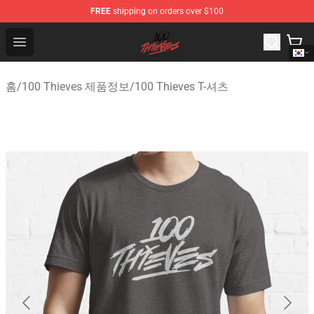
FREE
shipping on orders over $100
100 Thieves Shop - Official 100 Thieves Merchandise Sto
Open menu
홈
/
100 Thieves 제품정보
/
100 Thieves T-셔츠