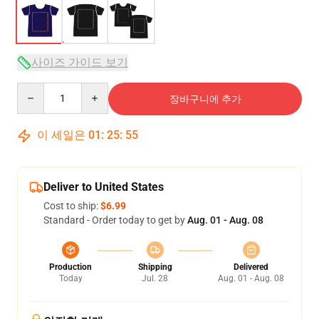
사이즈 가이드 보기
Quantity
장바구니에 추가
이 세일은
01
:
25
:
54
Deliver to United States
Cost to ship:
$6.99
Standard - Order today to get by
Aug. 01 - Aug. 08
Production
Shipping
Delivered
Today
Jul. 28
Aug. 01 - Aug. 08