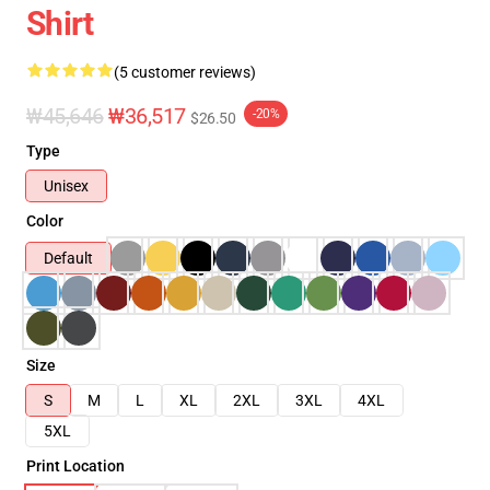
Shirt
(5 customer reviews)
₩45,646
₩36,517
-20%
$26.50
Type
Unisex
Color
Default
Size
S
M
L
XL
2XL
3XL
4XL
5XL
Print Location