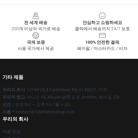
Footer
전 세계 배송
안심하고 쇼핑하세요
200개 이상의 국가로 배송
클릭에서 배송까지 24/7 보호
국제 보증
100% 안전한 결제
사용 국가에서 제공
페이팔 / 마스터카드 / 비자
기타 제품
우리의 본사
: 1219415년 Canterbury Rd, 미 48221, 미국
우리의 창고
: 아니오 18, Xihuan 남쪽 도로, Erenhot, 베이징, CN
시간 :
: 오전 9시 ~ 오후 5시 (월 ~ 금)
이름 *
: contact@100thievesshop.com
우리의 회사
제품 정보