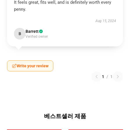
It feels great, fits well, and is definitely worth every
penny.
Aug 15, 2024
Barrett
B
Verified owner
Write your review
1
/
1
베스트셀러 제품