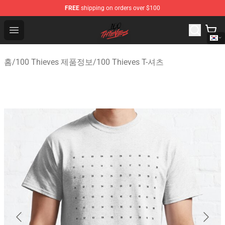
FREE
shipping on orders over $100
100 Thieves Shop - Official 100 Thieves Merchandise Sto
Open menu
홈
/
100 Thieves 제품정보
/
100 Thieves T-셔츠