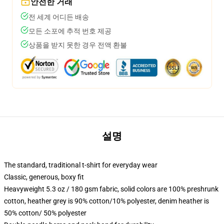
안전한 거래
전 세계 어디든 배송
모든 소포에 추적 번호 제공
상품을 받지 못한 경우 전액 환불
설명
The standard, traditional t-shirt for everyday wear
Classic, generous, boxy fit
Heavyweight 5.3 oz / 180 gsm fabric, solid colors are 100% preshrunk
cotton, heather grey is 90% cotton/10% polyester, denim heather is
50% cotton/ 50% polyester