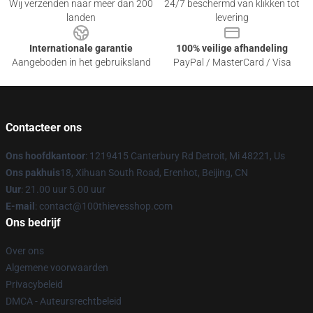
Wij verzenden naar meer dan 200
24/7 beschermd van klikken tot
landen
levering
Internationale garantie
100% veilige afhandeling
Aangeboden in het gebruiksland
PayPal / MasterCard / Visa
Contacteer ons
Ons hoofdkantoor
: 1219415 Canterbury Rd Detroit, Mi 48221, Us
Ons pakhuis
18, Xihuan South Road, Erenhot, Beijing, CN
Uur
: 21.00 uur 5.00 uur
E-mail
: contact@100thievesshop.com
Ons bedrijf
Over ons
Algemene voorwaarden
Privacybeleid
DMCA - Auteursrechtbeleid