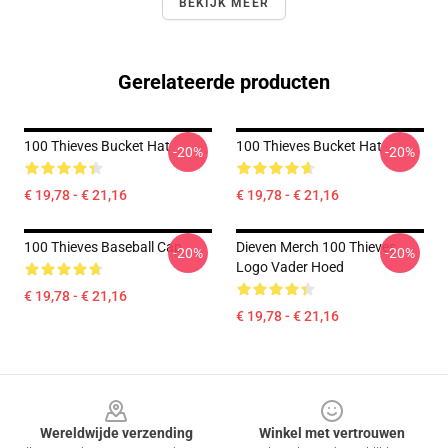
BEKIJK MEER
Gerelateerde producten
100 Thieves Bucket Hat
100 Thieves Bucket Hat
-20%
-20%
€ 19,78 - € 21,16
€ 19,78 - € 21,16
100 Thieves Baseball Cap
Dieven Merch 100 Thieves
-20%
-20%
Logo Vader Hoed
€ 19,78 - € 21,16
€ 19,78 - € 21,16
Footer
Wereldwijde verzending
Winkel met vertrouwen