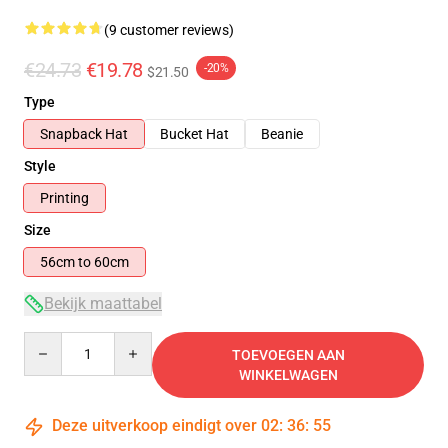
(9 customer reviews)
€24.73
€19.78
-20%
$21.50
Type
Snapback Hat
Bucket Hat
Beanie
Style
Printing
Size
56cm to 60cm
Bekijk maattabel
Quantity
TOEVOEGEN AAN
WINKELWAGEN
Deze uitverkoop eindigt over
02
:
36
:
54