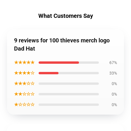
What Customers Say
9 reviews for 100 thieves merch logo
Dad Hat
★★★★★
67%
★★★★☆
33%
★★★☆☆
0%
★★☆☆☆
0%
★☆☆☆☆
0%