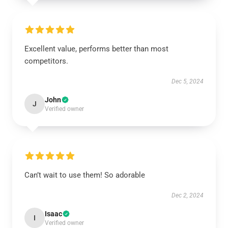
Excellent value, performs better than most
competitors.
Dec 5, 2024
John
J
Verified owner
Can’t wait to use them! So adorable
Dec 2, 2024
Isaac
I
Verified owner