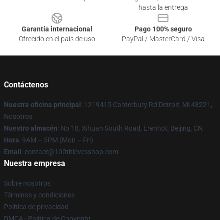
hasta la entrega
Garantía internacional
Pago 100% seguro
Ofrecido en el país de uso
PayPal / MasterCard / Visa
Contáctenos
Nuestra oficina principal
: 1219415 Canterbury Rd Detroit, Mi 48221,
Nosotros
Nuestro almacén
: No 18, Xihuan South Road, Erenhot, Beijing, CN
Hora
: 9AM – 5PM (Mon – Fri)
Email
: contact@100thievesshop.com
Nuestra empresa
Sobre nosotros
Términos y condiciones
Política de privacidad
DMCA - Política de Copyright