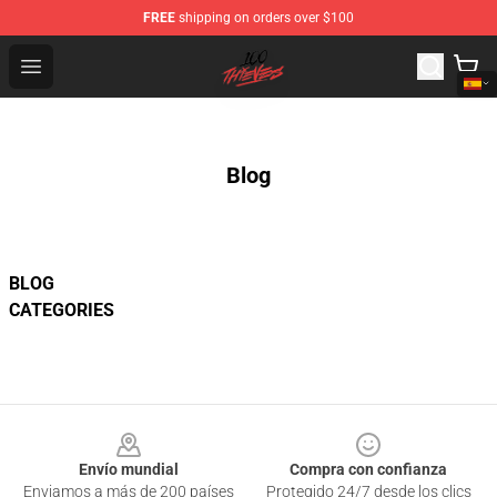
FREE
shipping on orders over $100
100 Thieves Shop - Official 100 Thieves Merchandise Sto
Open menu
Blog
BLOG
CATEGORIES
Footer
Envío mundial
Compra con confianza
Enviamos a más de 200 países
Protegido 24/7 desde los clics