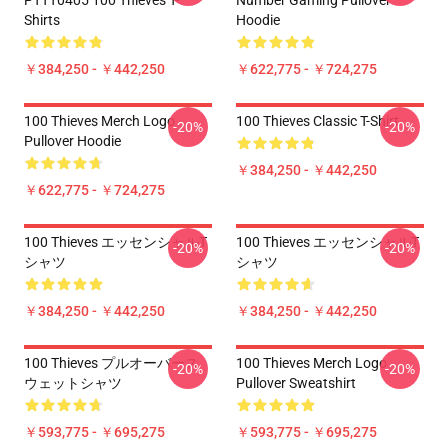
PTTT0405 100 Thieves T-
Number Gaming Pullover
Shirts
Hoodie
￥384,250 - ￥442,250
￥622,775 - ￥724,275
100 Thieves Merch Logo
100 Thieves Classic T-Shirt
-20%
-20%
Pullover Hoodie
￥384,250 - ￥442,250
￥622,775 - ￥724,275
100 Thieves エッセンシャルT
100 Thieves エッセンシャルT
-20%
-20%
シャツ
シャツ
￥384,250 - ￥442,250
￥384,250 - ￥442,250
100 Thieves プルオーバース
100 Thieves Merch Logo
-20%
-20%
ウェットシャツ
Pullover Sweatshirt
￥593,775 - ￥695,275
￥593,775 - ￥695,275