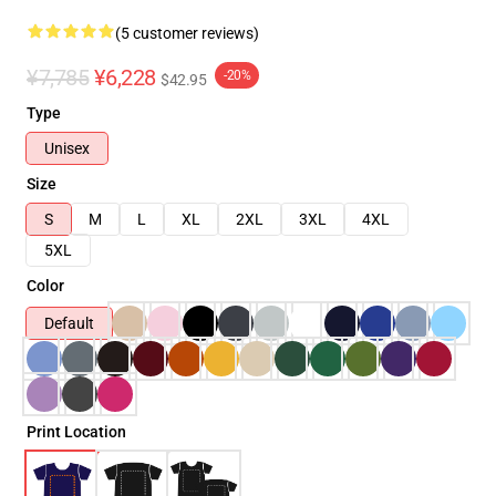
(5 customer reviews)
¥7,785
¥6,228
-20%
$42.95
Type
Unisex
Size
S
M
L
XL
2XL
3XL
4XL
5XL
Color
Default
Print Location