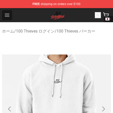
FREE
shipping on orders over $100
100 Thieves Shop - Official 100 Thieves Merchandise Sto
Open menu
ホーム
/
100 Thieves ログイン
/
100 Thieves パーカー