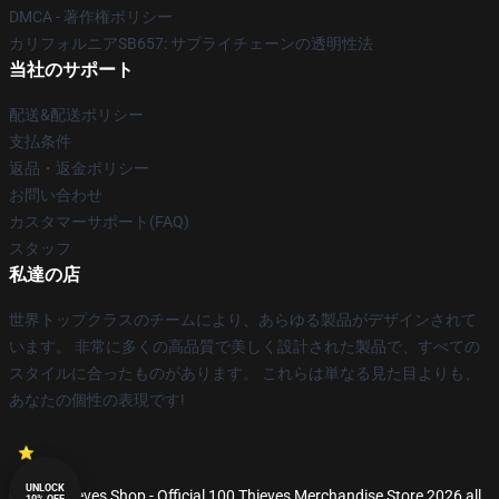
DMCA - 著作権ポリシー
カリフォルニアSB657: サプライチェーンの透明性法
当社のサポート
配送&配送ポリシー
支払条件
返品・返金ポリシー
お問い合わせ
カスタマーサポート(FAQ)
スタッフ
私達の店
世界トップクラスのチームにより、あらゆる製品がデザインされて
います。 非常に多くの高品質で美しく設計された製品で、すべての
スタイルに合ったものがあります。 これらは単なる見た目よりも、
あなたの個性の表現です!
UNLOCK
© 100 Thieves Shop - Official 100 Thieves Merchandise Store 2026 all
10% OFF