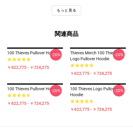
もっと見る
関連商品
100 Thieves Pullover Hoodie
Thieves Merch 100 Thieves
-20%
-20%
Logo Pullover Hoodie
￥622,775 - ￥724,275
￥622,775 - ￥724,275
100 Thieves Pullover Hoodie
100 Thieves Logo Pullover
-20%
-20%
Hoodie
￥622,775 - ￥724,275
￥622,775 - ￥724,275
Footer