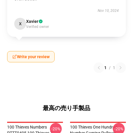
Nov 10, 2024
Xavier
X
Verified owner
Write your review
1
/
1
最高の売り手製品
100 Thieves Numbers
100 Thieves One Hundred
-20%
-20%