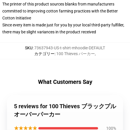
The printer of this product sources blanks from manufacturers
committed to improving cotton farming practices with the Better
Cotton Initiative
Since every item is made just for you by your local third-party fulfiller,
there may be slight variances in the product received
SKU
:
73637943-US-t-shirt-mhoodie-DEFAULT
カテゴリー
:
100 Thieves パーカー
,
What Customers Say
5 reviews for 100 Thieves ブラックプル
オーバーパーカー
★★★★★
100%