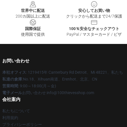
世界中に配送
安心してお買い物
200カ国以上に配送
クリックから配送まで24/7保護
国際保証
100％安全なチェックアウト
使用国で提供
PayPal / マスターカード / ビザ
お問い合わせ
本社オフィス
: 1219415年 Canterbury Rd Detroit、Mi 48221、私たち
私達の倉庫
:No.18、Xihuan南道、Erenhot、北京、CN
営業時間
: 9:00～18:00(月～金)
電子メール
お問い合わせ:info@100thievesshop.com
会社案内
私たちについて
利用規約
プライバシーポリシー