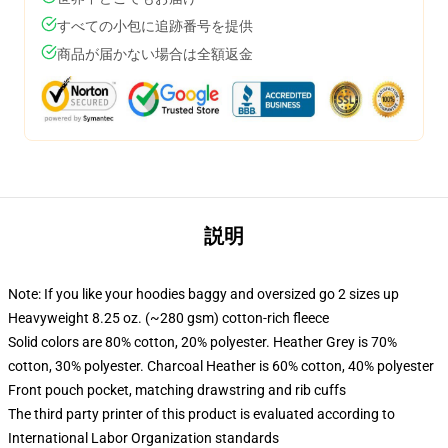
すべての小包に追跡番号を提供
商品が届かない場合は全額返金
説明
Note: If you like your hoodies baggy and oversized go 2 sizes up
Heavyweight 8.25 oz. (~280 gsm) cotton-rich fleece
Solid colors are 80% cotton, 20% polyester. Heather Grey is 70%
cotton, 30% polyester. Charcoal Heather is 60% cotton, 40% polyester
Front pouch pocket, matching drawstring and rib cuffs
The third party printer of this product is evaluated according to
International Labor Organization standards