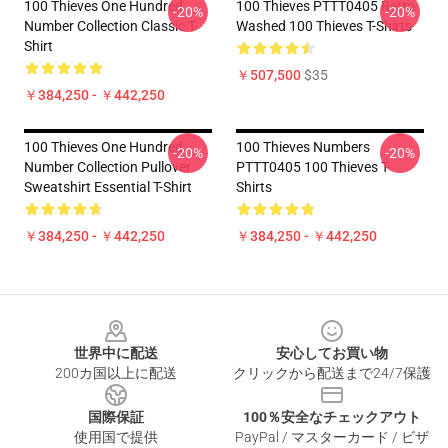
100 Thieves One Hundred
100 Thieves PTTT0405 Retro
-20%
-20%
Number Collection Classic T-
Washed 100 Thieves T-Shirts
Shirt
￥507,500
$35
￥384,250 - ￥442,250
100 Thieves One Hundred
100 Thieves Numbers
-20%
-20%
Number Collection Pullover
PTTT0405 100 Thieves T-
Sweatshirt Essential T-Shirt
Shirts
￥384,250 - ￥442,250
￥384,250 - ￥442,250
Footer
世界中に配送
安心してお買い物
200カ国以上に配送
クリックから配送まで24/7保護
国際保証
100％安全なチェックアウト
使用国で提供
PayPal / マスターカード / ビザ