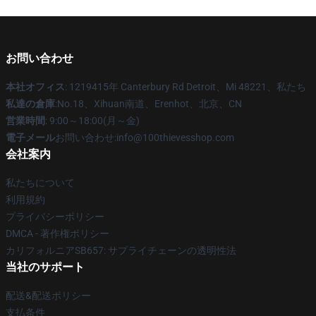
お問い合わせ
本社オフィス
: 1219415年 Canterbury Rd Detroit、Mi 48221、私たち
私達の倉庫
:No.18、Xihuan南道、Erenhot、北京、CN
営業時間
: 9:00～18:00(月～金)
電子メール
お問い合わせ:info@100thievesshop.com
会社案内
私たちについて
利用規約
プライバシーポリシー
DMCA - 著作権ポリシー
カリフォルニアSB657: サプライチェーンの透明性法
当社のサポート
配送&配送ポリシー
支払条件