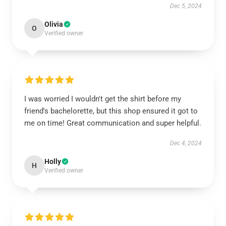
Dec 5, 2024
Olivia
O
Verified owner
I was worried I wouldn't get the shirt before my
friend's bachelorette, but this shop ensured it got to
me on time! Great communication and super helpful.
Dec 4, 2024
Holly
H
Verified owner