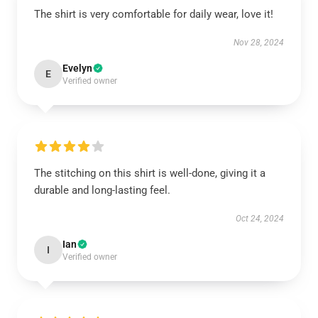
The shirt is very comfortable for daily wear, love it!
Nov 28, 2024
Evelyn
E
Verified owner
The stitching on this shirt is well-done, giving it a
durable and long-lasting feel.
Oct 24, 2024
Ian
I
Verified owner