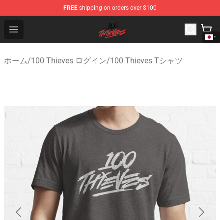
FREE
shipping on orders over $100
100 Thieves Shop - Official 100 Thieves Merchandise Sto
Open menu
ホーム
/
100 Thieves ログイン
/
100 Thieves Tシャツ