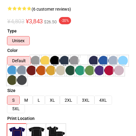
(6 customer reviews)
¥4,803
¥3,843
-20%
$26.50
Type
Unisex
Color
Default
Size
S
M
L
XL
2XL
3XL
4XL
5XL
Print Location