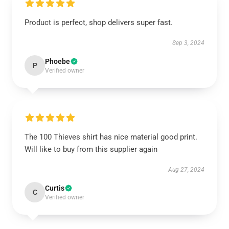
Product is perfect, shop delivers super fast.
Sep 3, 2024
Phoebe
P
Verified owner
The 100 Thieves shirt has nice material good print.
Will like to buy from this supplier again
Aug 27, 2024
Curtis
C
Verified owner