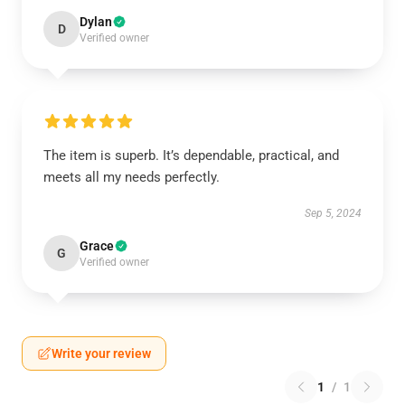
Dylan
D
Verified owner
The item is superb. It’s dependable, practical, and
meets all my needs perfectly.
Sep 5, 2024
Grace
G
Verified owner
Write your review
1
/
1