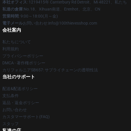
本社オフィス
: 1219415年 Canterbury Rd Detroit、Mi 48221、私たち
私達の倉庫
:No.18、Xihuan南道、Erenhot、北京、CN
営業時間
: 9:00～18:00(月～金)
電子メール
お問い合わせ:info@100thievesshop.com
会社案内
私たちについて
利用規約
プライバシーポリシー
DMCA - 著作権ポリシー
カリフォルニアSB657: サプライチェーンの透明性法
当社のサポート
配送&配送ポリシー
支払条件
返品・返金ポリシー
お問い合わせ
カスタマーサポート(FAQ)
スタッフ
私達の店