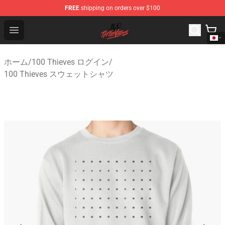
FREE
shipping on orders over $100
100 Thieves Shop - Official 100 Thieves Merchandise Sto
Open menu
ホーム
/
100 Thieves ログイン
/
100 Thieves スウェットシャツ