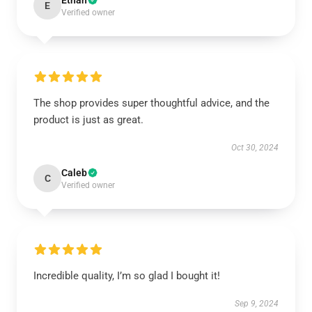
Ethan
E
Verified owner
The shop provides super thoughtful advice, and the
product is just as great.
Oct 30, 2024
Caleb
C
Verified owner
Incredible quality, I’m so glad I bought it!
Sep 9, 2024