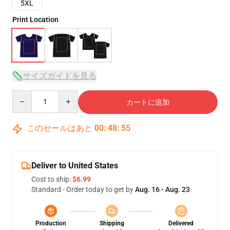
5XL
Print Location
サイズガイドを見る
Quantity
カートに追加
このセールはあと
00
:
48
:
54
Deliver to United States
Cost to ship:
$6.99
Standard - Order today to get by
Aug. 16 - Aug. 23
Production
Shipping
Delivered