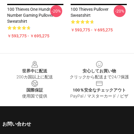
100 Thieves One Hundred
100 Thieves Pullover
-20%
-20%
Number Gaming Pullover
Sweatshirt
Sweatshirt
￥593,775 - ￥695,275
￥593,775 - ￥695,275
Footer
世界中に配送
安心してお買い物
200カ国以上に配送
クリックから配送まで24/7保護
国際保証
100％安全なチェックアウト
使用国で提供
PayPal / マスターカード / ビザ
お問い合わせ