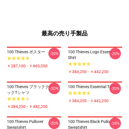
最高の売り手製品
100 Thieves ポスター
100 Thieves Logo Essential T-
-20%
-20%
Shirt
￥287,100 - ￥665,550
￥384,250 - ￥442,250
100 Thieves ブラッククラシ
100 Thieves Essential T-Shirt
-20%
-20%
ックTシャツ
￥384,250 - ￥442,250
￥384,250 - ￥442,250
100 Thieves Pullover
100 Thieves Black Pullover
-20%
-20%
Sweatshirt
Sweatshirt