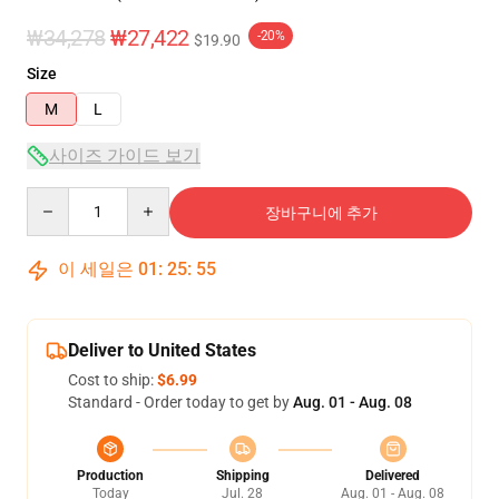
₩34,278
₩27,422
-20%
$19.90
Size
M
L
사이즈 가이드 보기
Quantity
장바구니에 추가
이 세일은
01
:
25
:
54
Deliver to United States
Cost to ship:
$6.99
Standard - Order today to get by
Aug. 01 - Aug. 08
Production
Shipping
Delivered
Today
Jul. 28
Aug. 01 - Aug. 08