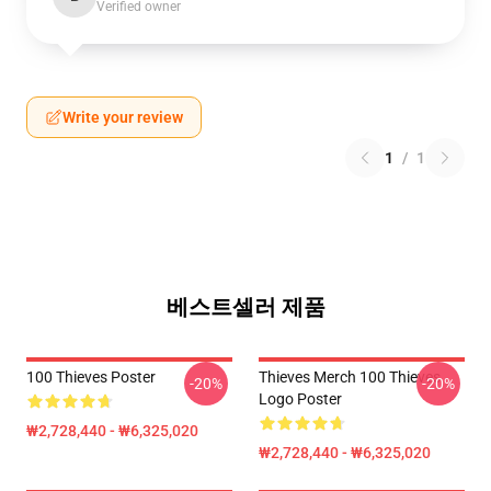
Verified owner
Write your review
1
/
1
베스트셀러 제품
100 Thieves Poster
Thieves Merch 100 Thieves
-20%
-20%
Logo Poster
₩2,728,440 - ₩6,325,020
₩2,728,440 - ₩6,325,020