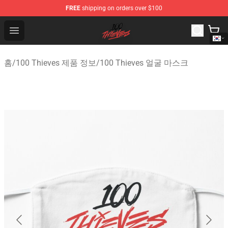
FREE
shipping on orders over $100
100 Thieves Shop - Official 100 Thieves Merchandise Sto
Open menu
홈
/
100 Thieves 제품 정보
/
100 Thieves 얼굴 마스크