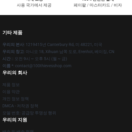
사용 국가에서 제공
페이팔 / 마스터카드 / 비자
기타 제품
우리의 본사
: 1219415년 Canterbury Rd, 미 48221, 미국
우리의 창고
: 아니오 18, Xihuan 남쪽 도로, Erenhot, 베이징, CN
시간 :
: 오전 9시 ~ 오후 5시 (월 ~ 금)
이름 *
: contact@100thievesshop.com
우리의 회사
제품 정보
이용 약관
개인 정보 정책
DMCA - 저작권 정책
모델 번호: 공급망 투명성 행위
우리의 지원
배송 및 배송 정책