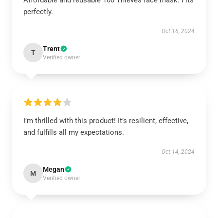
Affordable and reusable 100 Thieves face mask. Fits
perfectly.
Oct 16, 2024
Trent
T
Verified owner
I’m thrilled with this product! It’s resilient, effective,
and fulfills all my expectations.
Oct 14, 2024
Megan
M
Verified owner