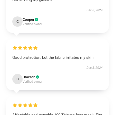
Doesn't fog my glasses!
Dec 6, 2024
Cooper
C
Verified owner
Good protection, but the fabric irritates my skin.
Dec 3, 2024
Dawson
D
Verified owner