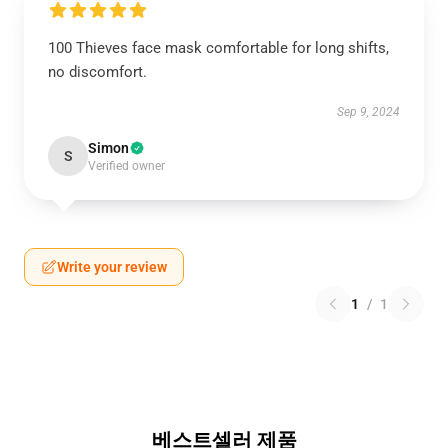
100 Thieves face mask comfortable for long shifts,
no discomfort.
Sep 9, 2024
Simon
S
Verified owner
Write your review
1
/
1
베스트셀러 제품