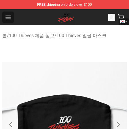
FREE
shipping on orders over $100
100 Thieves Shop - Official 100 Thieves Merchandise Sto
Open menu
홈
/
100 Thieves 제품 정보
/
100 Thieves 얼굴 마스크