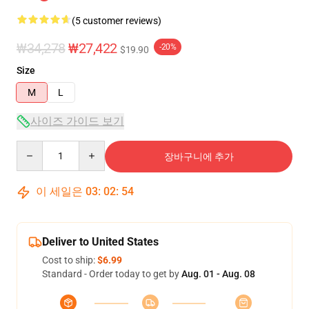
(5 customer reviews)
₩34,278
₩27,422
-20%
$19.90
Size
M
L
사이즈 가이드 보기
Quantity
장바구니에 추가
이 세일은
03
:
02
:
53
Deliver to United States
Cost to ship:
$6.99
Standard - Order today to get by
Aug. 01 - Aug. 08