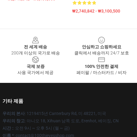
₩2,740,842 - ₩3,100,500
Footer
전 세계 배송
안심하고 쇼핑하세요
200개 이상의 국가로 배송
클릭에서 배송까지 24/7 보호
국제 보증
100% 안전한 결제
사용 국가에서 제공
페이팔 / 마스터카드 / 비자
기타 제품
우리의 본사
: 1219415년 Canterbury Rd, 미 48221, 미국
우리의 창고
: 아니오 18, Xihuan 남쪽 도로, Erenhot, 베이징, CN
시간 :
: 오전 9시 ~ 오후 5시 (월 ~ 금)
이름 *
: contact@100thievesshop.com