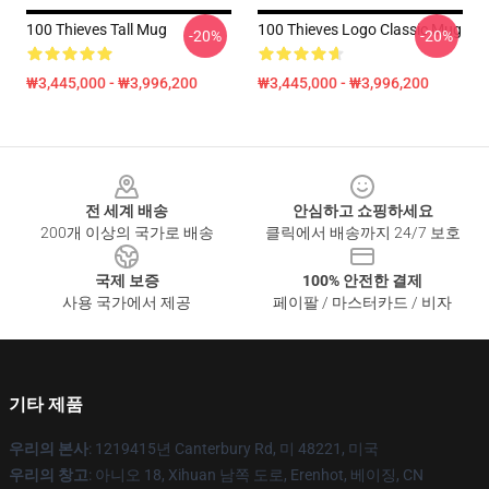
100 Thieves Tall Mug
100 Thieves Logo Classic Mug
-20%
-20%
₩3,445,000 - ₩3,996,200
₩3,445,000 - ₩3,996,200
Footer
전 세계 배송
안심하고 쇼핑하세요
200개 이상의 국가로 배송
클릭에서 배송까지 24/7 보호
국제 보증
100% 안전한 결제
사용 국가에서 제공
페이팔 / 마스터카드 / 비자
기타 제품
우리의 본사
: 1219415년 Canterbury Rd, 미 48221, 미국
우리의 창고
: 아니오 18, Xihuan 남쪽 도로, Erenhot, 베이징, CN