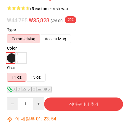
(5 customer reviews)
₩44,785
₩35,828
-20%
$26.00
Type
Ceramic Mug
Accent Mug
Color
Size
11 oz
15 oz
사이즈 가이드 보기
Quantity
장바구니에 추가
이 세일은
01
:
23
:
53