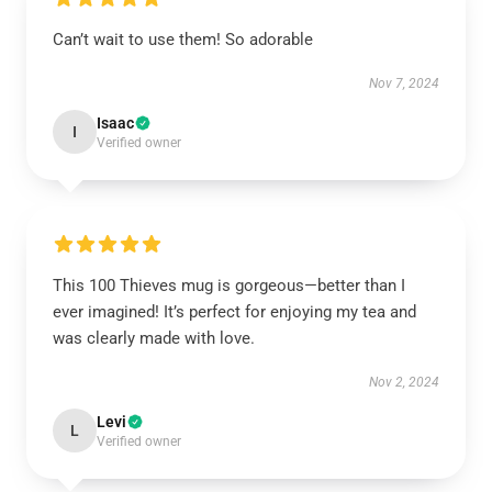
Can’t wait to use them! So adorable
Nov 7, 2024
Isaac
I
Verified owner
This 100 Thieves mug is gorgeous—better than I
ever imagined! It’s perfect for enjoying my tea and
was clearly made with love.
Nov 2, 2024
Levi
L
Verified owner