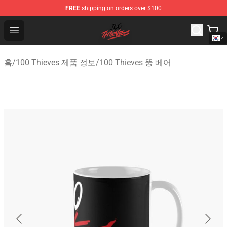
FREE
shipping on orders over $100
100 Thieves Shop - Official 100 Thieves Merchandise Sto
Open menu
홈
/
100 Thieves 제품 정보
/
100 Thieves 뚱 베어