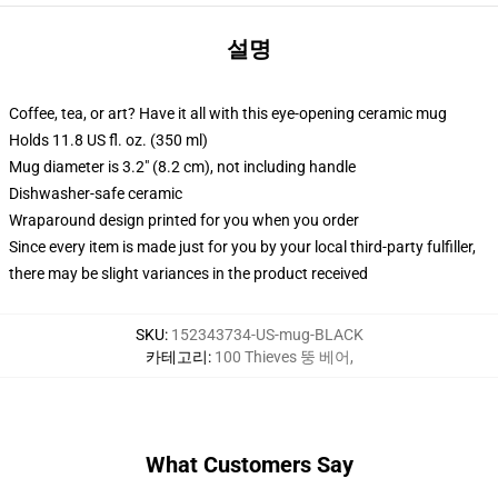
설명
Coffee, tea, or art? Have it all with this eye-opening ceramic mug
Holds 11.8 US fl. oz. (350 ml)
Mug diameter is 3.2" (8.2 cm), not including handle
Dishwasher-safe ceramic
Wraparound design printed for you when you order
Since every item is made just for you by your local third-party fulfiller,
there may be slight variances in the product received
SKU
:
152343734-US-mug-BLACK
카테고리
:
100 Thieves 뚱 베어
,
What Customers Say