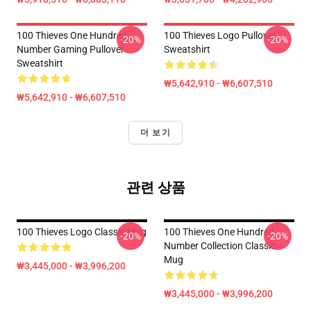
100 Thieves One Hundred
100 Thieves Logo Pullover
-20%
-20%
Number Gaming Pullover
Sweatshirt
Sweatshirt
₩5,642,910 - ₩6,607,510
₩5,642,910 - ₩6,607,510
더 보기
관련 상품
100 Thieves Logo Classic Mug
100 Thieves One Hundred
-20%
-20%
Number Collection Classic
Mug
₩3,445,000 - ₩3,996,200
₩3,445,000 - ₩3,996,200