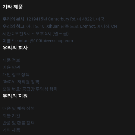
기타 제품
우리의 본사
: 1219415년 Canterbury Rd, 미 48221, 미국
우리의 창고
: 아니오 18, Xihuan 남쪽 도로, Erenhot, 베이징, CN
시간 :
: 오전 9시 ~ 오후 5시 (월 ~ 금)
이름 *
: contact@100thievesshop.com
우리의 회사
제품 정보
이용 약관
개인 정보 정책
DMCA - 저작권 정책
모델 번호: 공급망 투명성 행위
우리의 지원
배송 및 배송 정책
지불 기간
반품 및 환불 정책
기타 제품