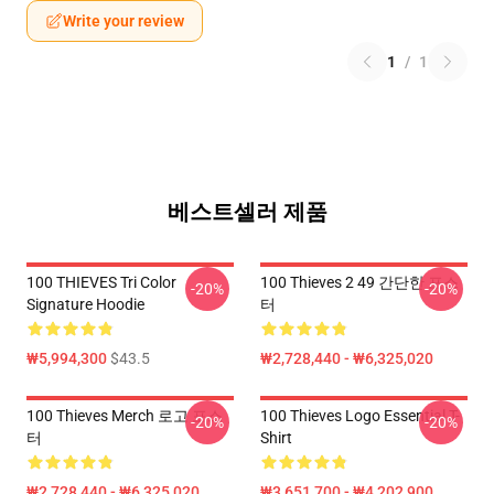
Write your review
1
/
1
베스트셀러 제품
100 THIEVES Tri Color
100 Thieves 2 49 간단한 포스
-20%
-20%
Signature Hoodie
터
₩5,994,300
$43.5
₩2,728,440 - ₩6,325,020
100 Thieves Merch 로고 포스
100 Thieves Logo Essential T-
-20%
-20%
터
Shirt
₩2,728,440 - ₩6,325,020
₩3,651,700 - ₩4,202,900