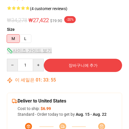
(4 customer reviews)
₩34,278
₩27,422
-20%
$19.90
Size
M
L
사이즈 가이드 보기
Quantity
장바구니에 추가
이 세일은
01
:
33
:
54
Deliver to United States
Cost to ship:
$6.99
Standard - Order today to get by
Aug. 15 - Aug. 22