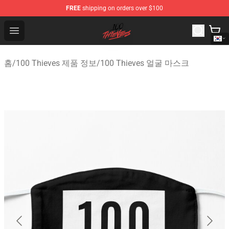
FREE
shipping on orders over $100
100 Thieves Shop - Official 100 Thieves Merchandise Sto
Open menu
홈
/
100 Thieves 제품 정보
/
100 Thieves 얼굴 마스크