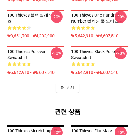
100 Thieves 블랙 클래식 티셔
100 Thieves One Hundred
-20%
-20%
츠
Number 컬렉션 풀 오버 스웨터
₩3,651,700 - ₩4,202,900
₩5,642,910 - ₩6,607,510
100 Thieves Pullover
100 Thieves Black Pullover
-20%
-20%
Sweatshirt
Sweatshirt
₩5,642,910 - ₩6,607,510
₩5,642,910 - ₩6,607,510
더 보기
관련 상품
100 Thieves Merch Logo Flat
100 Thieves Flat Mask
-20%
-20%