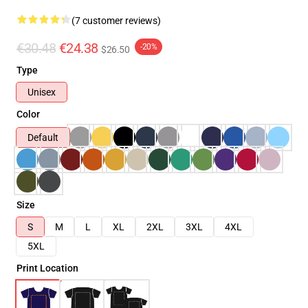
(7 customer reviews)
€30.48
€24.38
-20%
$26.50
Type
Unisex
Color
Default
Size
S
M
L
XL
2XL
3XL
4XL
5XL
Print Location