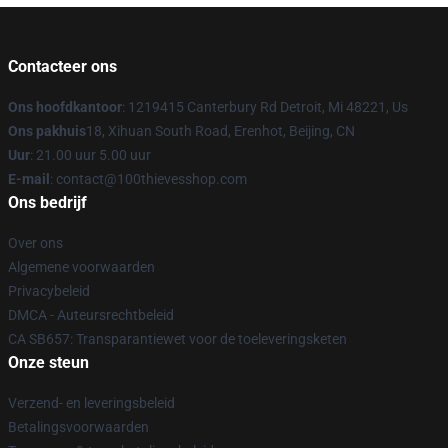
Contacteer ons
Ons hoofdkantoor
: 1219415 Canterbury Rd Detroit, Mi 48221, Us
Ons pakhuis
18, Xihuan South Road, Erenhot, Beijing, CN
Uur
: 21.00 uur 5.00 uur
E-mail
: contact@100thievesshop.com
Ons bedrijf
Over ons
Algemene voorwaarden
Privacybeleid
DMCA - Auteursrechtbeleid
CA SB657: Transparantiewet voor de toeleveringsketen
Onze steun
Verzend- en leveringsbeleid
Betalingsvoorwaarden