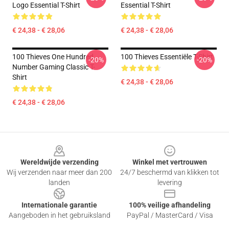
Logo Essential T-Shirt
Essential T-Shirt
€ 24,38 - € 28,06
€ 24,38 - € 28,06
100 Thieves One Hundred
100 Thieves Essentiële T-Shirt
-20%
-20%
Number Gaming Classic T-
Shirt
€ 24,38 - € 28,06
€ 24,38 - € 28,06
Footer
Wereldwijde verzending
Winkel met vertrouwen
Wij verzenden naar meer dan 200
24/7 beschermd van klikken tot
landen
levering
Internationale garantie
100% veilige afhandeling
Aangeboden in het gebruiksland
PayPal / MasterCard / Visa