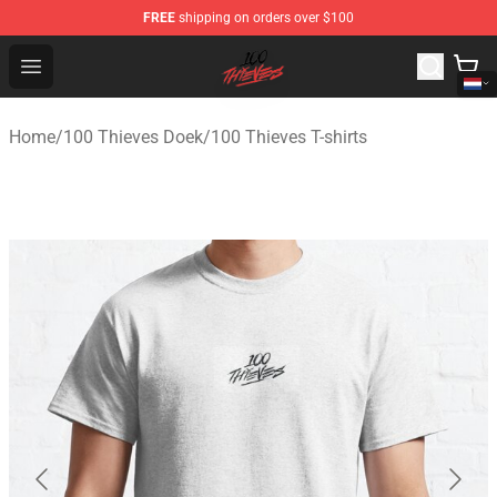
FREE
shipping on orders over $100
100 Thieves Shop - Official 100 Thieves Merchandise Sto
Open menu
Home
/
100 Thieves Doek
/
100 Thieves T-shirts