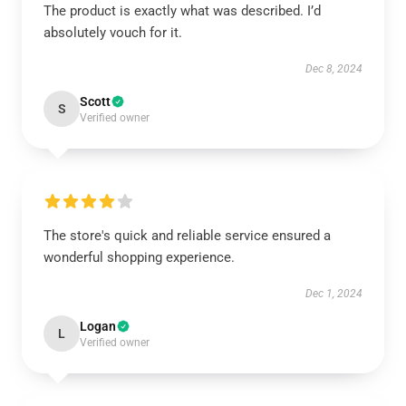
The product is exactly what was described. I’d
absolutely vouch for it.
Dec 8, 2024
Scott
S
Verified owner
The store's quick and reliable service ensured a
wonderful shopping experience.
Dec 1, 2024
Logan
L
Verified owner