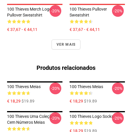
100 Thieves Merch Logo
100 Thieves Pullover
-20%
-20%
Pullover Sweatshirt
Sweatshirt
€ 37,67 - € 44,11
€ 37,67 - € 44,11
VER MAIS
Produtos relacionados
100 Thieves Meias
100 Thieves Meias
-20%
-20%
€ 18,29
$19.89
€ 18,29
$19.89
100 Thieves Uma Coleção De
100 Thieves Logo Socks
-20%
-20%
Cem Números Meias
€ 18,29
$19.89