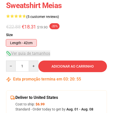
Sweatshirt Meias
(5 customer reviews)
€22.88
€18.31
-20%
$19.90
Size
Length - 42cm
Ver guia de tamanhos
Quantity
ADICIONAR AO CARRINHO
Esta promoção termina em
03
:
20
:
54
Deliver to United States
Cost to ship:
$6.99
Standard - Order today to get by
Aug. 01 - Aug. 08