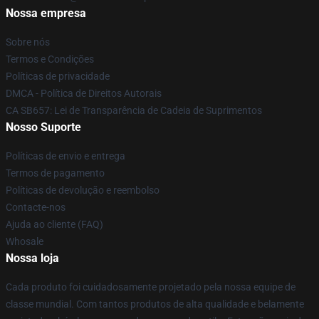
Nossa empresa
Sobre nós
Termos e Condições
Políticas de privacidade
DMCA - Política de Direitos Autorais
CA SB657: Lei de Transparência de Cadeia de Suprimentos
Nosso Suporte
Políticas de envio e entrega
Termos de pagamento
Políticas de devolução e reembolso
Contacte-nos
Ajuda ao cliente (FAQ)
Whosale
Nossa loja
Cada produto foi cuidadosamente projetado pela nossa equipe de
classe mundial. Com tantos produtos de alta qualidade e belamente