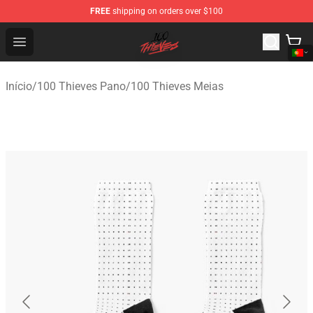
FREE
shipping on orders over $100
100 Thieves Shop - Official 100 Thieves Merchandise Sto
Open menu
Início
/
100 Thieves Pano
/
100 Thieves Meias