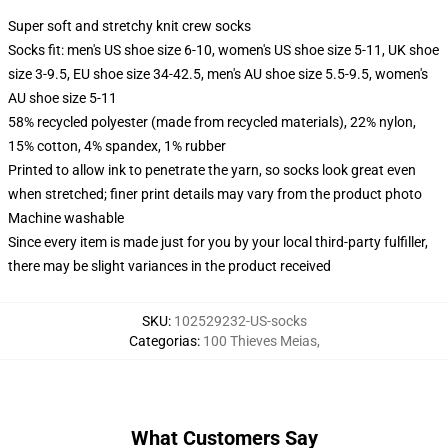
Super soft and stretchy knit crew socks
Socks fit: men's US shoe size 6-10, women's US shoe size 5-11, UK shoe
size 3-9.5, EU shoe size 34-42.5, men's AU shoe size 5.5-9.5, women's
AU shoe size 5-11
58% recycled polyester (made from recycled materials), 22% nylon,
15% cotton, 4% spandex, 1% rubber
Printed to allow ink to penetrate the yarn, so socks look great even
when stretched; finer print details may vary from the product photo
Machine washable
Since every item is made just for you by your local third-party fulfiller,
there may be slight variances in the product received
SKU
:
102529232-US-socks
Categorias
:
100 Thieves Meias
,
What Customers Say