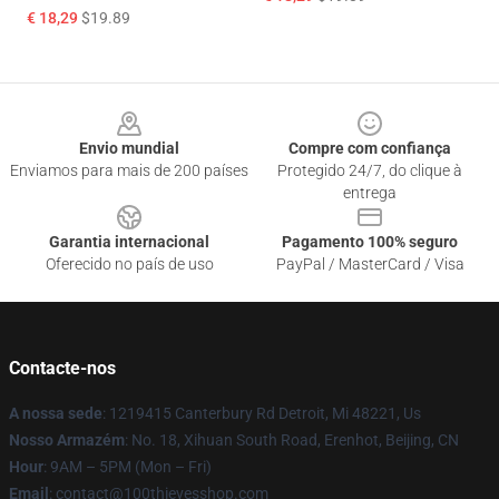
€ 18,29
$19.89
Footer
Envio mundial
Compre com confiança
Enviamos para mais de 200 países
Protegido 24/7, do clique à
entrega
Garantia internacional
Pagamento 100% seguro
Oferecido no país de uso
PayPal / MasterCard / Visa
Contacte-nos
A nossa sede
: 1219415 Canterbury Rd Detroit, Mi 48221, Us
Nosso Armazém
: No. 18, Xihuan South Road, Erenhot, Beijing, CN
Hour
: 9AM – 5PM (Mon – Fri)
Email
: contact@100thievesshop.com