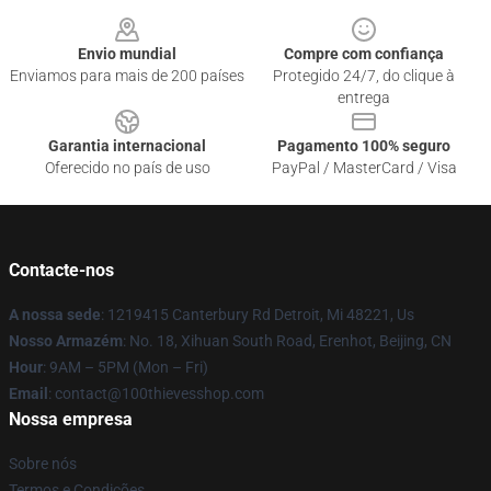
Footer
Envio mundial
Compre com confiança
Enviamos para mais de 200 países
Protegido 24/7, do clique à
entrega
Garantia internacional
Pagamento 100% seguro
Oferecido no país de uso
PayPal / MasterCard / Visa
Contacte-nos
A nossa sede
: 1219415 Canterbury Rd Detroit, Mi 48221, Us
Nosso Armazém
: No. 18, Xihuan South Road, Erenhot, Beijing, CN
Hour
: 9AM – 5PM (Mon – Fri)
Email
: contact@100thievesshop.com
Nossa empresa
Sobre nós
Termos e Condições