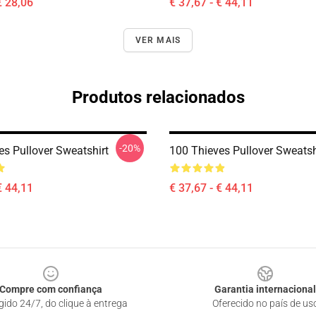
€ 28,06
€ 37,67 - € 44,11
VER MAIS
Produtos relacionados
-20%
es Pullover Sweatshirt
100 Thieves Pullover Sweatsh
€ 44,11
€ 37,67 - € 44,11
Compre com confiança
Garantia internacional
gido 24/7, do clique à entrega
Oferecido no país de us