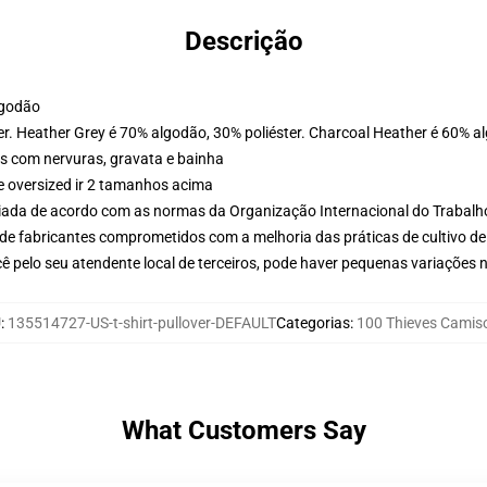
Descrição
lgodão
er. Heather Grey é 70% algodão, 30% poliéster. Charcoal Heather é 60% a
s com nervuras, gravata e bainha
e oversized ir 2 tamanhos acima
aliada de acordo com as normas da Organização Internacional do Trabalh
de fabricantes comprometidos com a melhoria das práticas de cultivo de
ê pelo seu atendente local de terceiros, pode haver pequenas variações 
U
:
135514727-US-t-shirt-pullover-DEFAULT
Categorias
:
100 Thieves Camis
What Customers Say