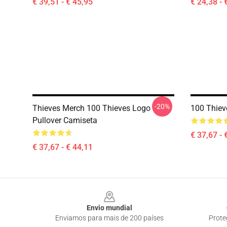
€ 39,51 - € 45,95
€ 24,38 - 
-20%
Thieves Merch 100 Thieves Logo
100 Thiev
Pullover Camiseta
€ 37,67 - 
€ 37,67 - € 44,11
Footer
Envio mundial
Enviamos para mais de 200 países
Prote