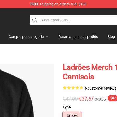
FREE
shipping on orders over $100
Store
Compre por categoria
Rastreamento de pedido
Blog
Ladrões Merch 1
Camisola
(6 customer reviews
€47.09
€37.67
-20%
$40.95
Type
Unisex