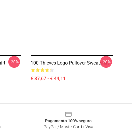
-20%
-20%
irt
100 Thieves Logo Pullover Sweatshirt
€ 37,67 - € 44,11
Pagamento 100% seguro
o
PayPal / MasterCard / Visa