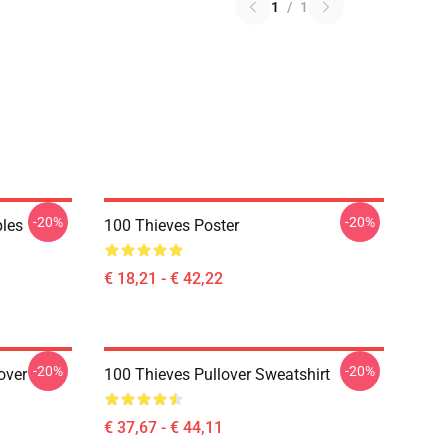
1
/
1
-20%
-20%
ples
100 Thieves Poster
€ 18,21 - € 42,22
-20%
-20%
over
100 Thieves Pullover Sweatshirt
€ 37,67 - € 44,11