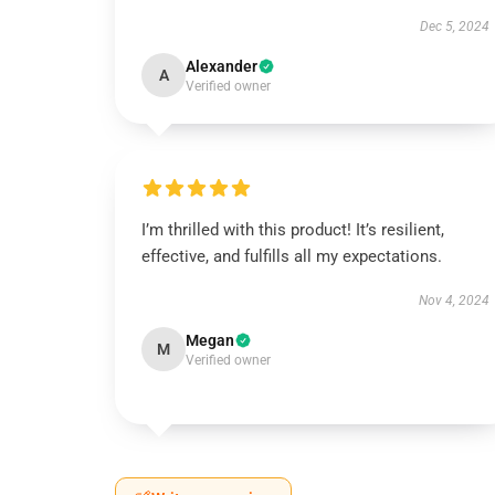
Dec 5, 2024
Alexander
A
Verified owner
I’m thrilled with this product! It’s resilient,
effective, and fulfills all my expectations.
Nov 4, 2024
Megan
M
Verified owner