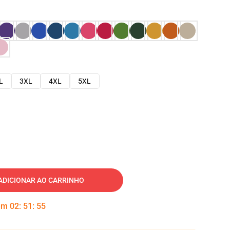
L
3XL
4XL
5XL
ADICIONAR AO CARRINHO
 em
02
:
51
:
54