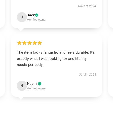
Nov 29, 2024
Jack
J
Verified owner
The item looks fantastic and feels durable. It’s
exactly what I was looking for and fits my
needs perfectly.
Oct 31, 2024
Naomi
N
Verified owner