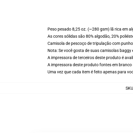
Peso pesado 8,25 oz. (~280 gsm) lã rica em a
As cores sólidas são 80% algodão, 20% poliést
Camisola de pescoço de tripulação com punho
Nota: Se você gosta de suas camisolas baggy 
A impressora de terceiros deste produto é av
A impressora deste produto fontes em branco 
Uma vez que cada item é feito apenas para voc
SK