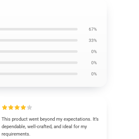
67%
33%
0%
0%
0%
This product went beyond my expectations. It’s
dependable, well-crafted, and ideal for my
requirements.