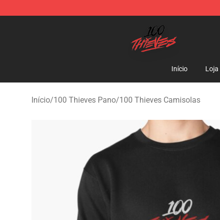
100 Thieves Shop - Official 100 Thieves Merchandise 
Início
Loja
Início
/
100 Thieves Pano
/
100 Thieves Camisolas