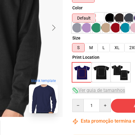
Color
Default
Size
S
M
L
XL
2X
Print Location
blank template
Ver guia de tamanhos
Quantity
Esta promoção termina