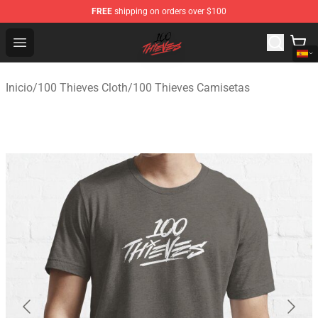
FREE
shipping on orders over $100
100 Thieves Shop - Official 100 Thieves Merchandise Sto
Open menu
Inicio
/
100 Thieves Cloth
/
100 Thieves Camisetas