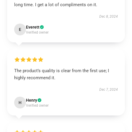
long time. I get a lot of compliments on it.
Dec 8, 2024
Everett
E
Verified owner
The product’s quality is clear from the first use; I
highly recommend it.
Dec 7, 2024
Henry
H
Verified owner