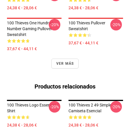
24,38 € - 28,06 €
24,38 € - 28,06 €
100 Thieves One Hundred
100 Thieves Pullover
-20%
-20%
Number Gaming Pullover
Sweatshirt
Sweatshirt
37,67 € - 44,11 €
37,67 € - 44,11 €
VER MÁS
Productos relacionados
100 Thieves Logo Essential T-
100 Thieves 2 49 Simple
-20%
-20%
Shirt
Camiseta Esencial
24,38 € - 28,06 €
24,38 € - 28,06 €