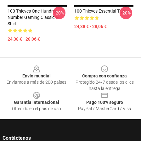
100 Thieves One Hundred
100 Thieves Essential T-Shirt
-20%
-20%
Number Gaming Classic T-
Shirt
24,38 € - 28,06 €
24,38 € - 28,06 €
Footer
Envío mundial
Compra con confianza
Enviamos a más de 200 países
Protegido 24/7 desde los clics
hasta la entrega
Garantía internacional
Pago 100% seguro
Ofrecido en el país de uso
PayPal / MasterCard / Visa
Contáctenos