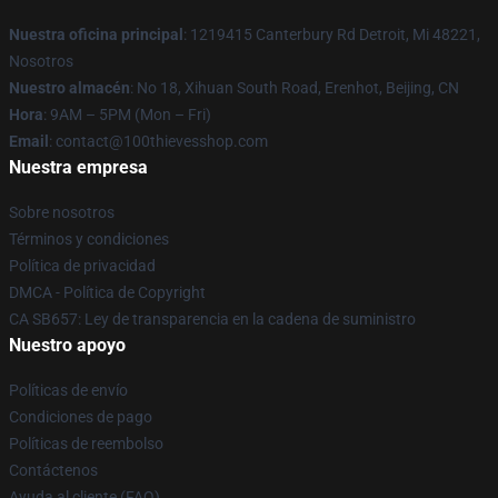
Nuestra oficina principal
: 1219415 Canterbury Rd Detroit, Mi 48221,
Nosotros
Nuestro almacén
: No 18, Xihuan South Road, Erenhot, Beijing, CN
Hora
: 9AM – 5PM (Mon – Fri)
Email
: contact@100thievesshop.com
Nuestra empresa
Sobre nosotros
Términos y condiciones
Política de privacidad
DMCA - Política de Copyright
CA SB657: Ley de transparencia en la cadena de suministro
Nuestro apoyo
Políticas de envío
Condiciones de pago
Políticas de reembolso
Contáctenos
Ayuda al cliente (FAQ)