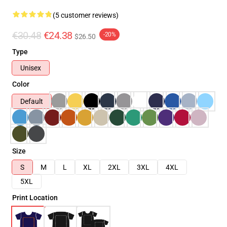
(5 customer reviews)
€30.48
€24.38
-20%
$26.50
Type
Unisex
Color
Default
Size
S
M
L
XL
2XL
3XL
4XL
5XL
Print Location